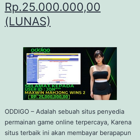
Rp.25.000.000,00
N
(LUNAS)
A
N
Z
A
G
O
L
D
R
ODDIGO – Adalah sebuah situs penyedia
p
permainan game online terpercaya, Karena
.
situs terbaik ini akan membayar berapapun
3