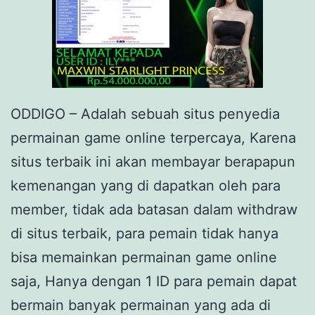
2
4
O
K
T
ODDIGO – Adalah sebuah situs penyedia
O
permainan game online terpercaya, Karena
B
situs terbaik ini akan membayar berapapun
E
kemenangan yang di dapatkan oleh para
R
member, tidak ada batasan dalam withdraw
2
di situs terbaik, para pemain tidak hanya
0
bisa memainkan permainan game online
2
saja, Hanya dengan 1 ID para pemain dapat
5
bermain banyak permainan yang ada di