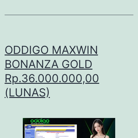
A
M
I
D
ODDIGO MAXWIN
B
O
BONANZA GOLD
N
Rp.36.000.000,00
A
(LUNAS)
N
Z
A
R
p