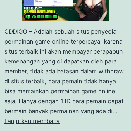
1
7
M
ODDIGO – Adalah sebuah situs penyedia
A
permainan game online terpercaya, karena
R
situs terbaik ini akan membayar berapapun
E
kemenangan yang di dapatkan oleh para
T
member, tidak ada batasan dalam withdraw
2
di situs terbaik, para pemain tidak hanya
0
bisa memainkan permainan game online
2
saja, Hanya dengan 1 ID para pemain dapat
5
bermain banyak permainan yang ada di…
O
Lanjutkan membaca
D