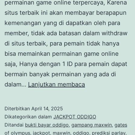
permainan game online terpercaya, Karena
p
situs terbaik ini akan membayar berapapun
.
kemenangan yang di dapatkan oleh para
2
member, tidak ada batasan dalam withdraw
0
di situs terbaik, para pemain tidak hanya
.
bisa memainkan permainan game online
0
saja, Hanya dengan 1 ID para pemain dapat
0
bermain banyak permainan yang ada di
0
O
dalam…
Lanjutkan membaca
.
D
0
D
Diterbitkan
April 14, 2025
0
I
Dikategorikan dalam
JACKPOT ODDIGO
0
G
Ditandai
bukti bayar oddigo
,
gampang maxwin
,
gates
,
of olympus
,
jackpot
,
maxwin
,
oddigo
,
prediksi parlay
,