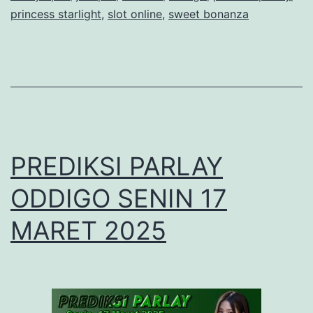
O
0
princess starlight
,
slot online
,
sweet bonanza
M
0
A
(
X
L
W
U
I
N
N
A
PREDIKSI PARLAY
S
S
W
ODDIGO SENIN 17
)
E
MARET 2025
E
T
B
O