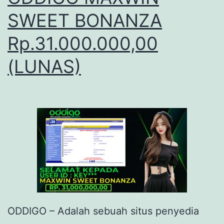
A
SWEET BONANZA
N
Rp.31.000.000,00
G
(LUNAS)
G
A
C
O
R
1
0
0
0
ODDIGO – Adalah sebuah situs penyedia
R