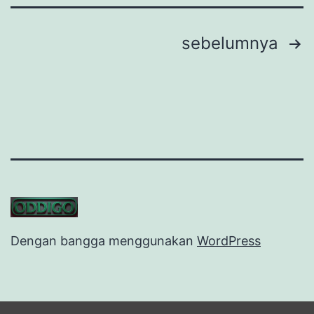
F
Paginasi
sebelumnya
A
L
pos
O
W
I
N
R
p
.
Dengan bangga menggunakan
WordPress
2
5
.