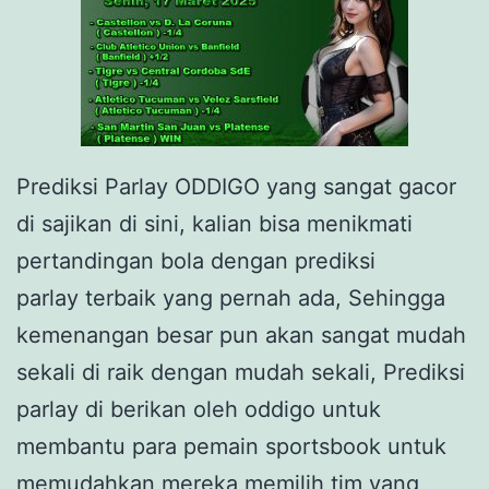
N
A
N
Z
A
Prediksi Parlay ODDIGO yang sangat gacor
R
di sajikan di sini, kalian bisa menikmati
p
pertandingan bola dengan prediksi
.
parlay terbaik yang pernah ada, Sehingga
3
kemenangan besar pun akan sangat mudah
1
sekali di raik dengan mudah sekali, Prediksi
.
parlay di berikan oleh oddigo untuk
0
membantu para pemain sportsbook untuk
0
memudahkan mereka memilih tim yang