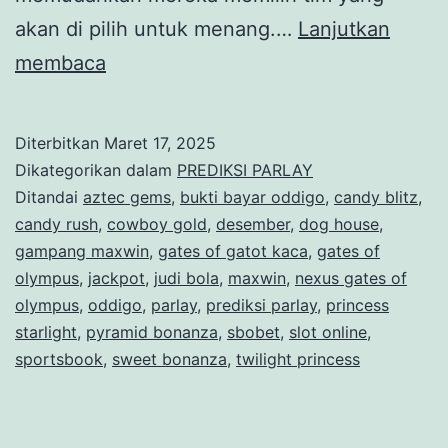
0
akan di pilih untuk menang.…
Lanjutkan
.
P
membaca
0
R
0
E
Diterbitkan
Maret 17, 2025
0
D
Dikategorikan dalam
PREDIKSI PARLAY
,
I
Ditandai
aztec gems
,
bukti bayar oddigo
,
candy blitz
,
candy rush
,
cowboy gold
,
desember
,
dog house
,
0
K
gampang maxwin
,
gates of gatot kaca
,
gates of
0
S
olympus
,
jackpot
,
judi bola
,
maxwin
,
nexus gates of
(
I
olympus
,
oddigo
,
parlay
,
prediksi parlay
,
princess
L
starlight
,
pyramid bonanza
P
,
sbobet
,
slot online
,
sportsbook
,
sweet bonanza
,
twilight princess
U
A
N
R
A
L