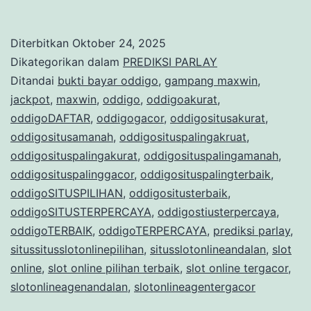
R
R
2
E
Diterbitkan
Oktober 24, 2025
0
D
Dikategorikan dalam
PREDIKSI PARLAY
2
I
Ditandai
bukti bayar oddigo
,
gampang maxwin
,
5
jackpot
,
maxwin
,
oddigo
,
oddigoakurat
,
K
oddigoDAFTAR
,
oddigogacor
,
oddigositusakurat
,
S
oddigositusamanah
,
oddigosituspalingakruat
,
I
oddigosituspalingakurat
,
oddigosituspalingamanah
,
oddigosituspalinggacor
P
,
oddigosituspalingterbaik
,
oddigoSITUSPILIHAN
,
oddigositusterbaik
,
A
oddigoSITUSTERPERCAYA
,
oddigostiusterpercaya
,
R
oddigoTERBAIK
,
oddigoTERPERCAYA
,
prediksi parlay
,
L
situssitusslotonlinepilihan
,
situsslotonlineandalan
,
slot
online
,
slot online pilihan terbaik
,
slot online tergacor
,
A
slotonlineagenandalan
,
slotonlineagentergacor
Y