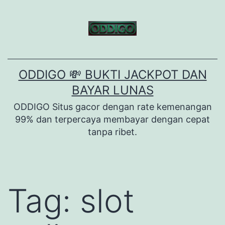
Lewati
ke
konten
ODDIGO 💸 BUKTI JACKPOT DAN
BAYAR LUNAS
ODDIGO Situs gacor dengan rate kemenangan
99% dan terpercaya membayar dengan cepat
tanpa ribet.
Tag:
slot