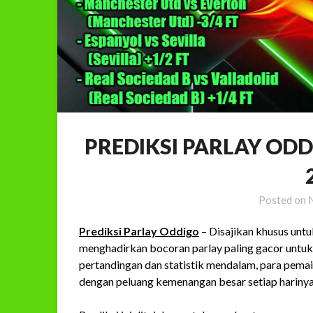
PREDIKSI PARLAY ODD
Posted on
Prediksi Parlay Oddigo
– Disajikan khusus untuk
menghadirkan bocoran parlay paling gacor untuk 
pertandingan dan statistik mendalam, para pema
dengan peluang kemenangan besar setiap harinya