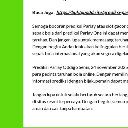
Baca Juga
:
https://buktijpodd.site/prediksi-p
Semoga bocoran prediksi Parlay atau slot gacor 
sepak bola dari prediksi Parlay One ini dapat m
taruhan. Dan jangan lupa untuk memasang taruha
Dengan begitu Anda tidak akan ketinggalan beri
sepak bola internasional yang akan segera digelar
Prediksi Parlay Oddigo Senin, 24 november 2025
para pecinta taruhan bola online. Dengan memil
informasi prediksi dengan bijak, pemain dapat m
Jangan lupa untuk selalu bertaruh secara berta
di situs resmi terpercaya. Dengan begitu, semua
aman dan cair tanpa hambatan.