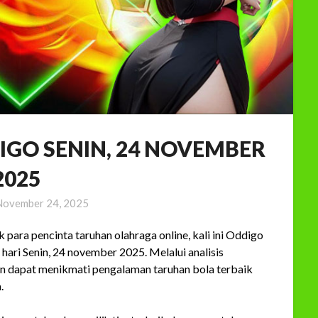
IGO SENIN, 24 NOVEMBER
2025
November 24, 2025
 para pencinta taruhan olahraga online, kali ini Oddigo
hari Senin, 24 november 2025. Melalui analisis
in dapat menikmati pengalaman taruhan bola terbaik
.