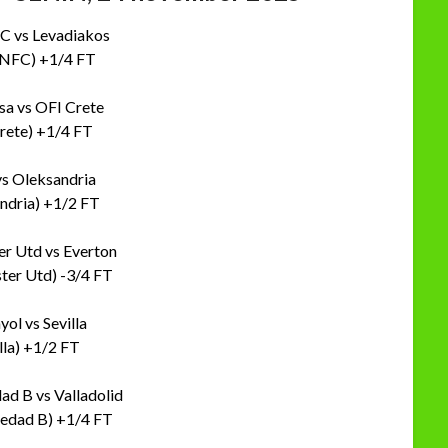
C vs Levadiakos
 NFC) +1/4 FT
sa vs OFI Crete
rete) +1/4 FT
vs Oleksandria
ndria) +1/2 FT
r Utd vs Everton
ter Utd) -3/4 FT
ol vs Sevilla
lla) +1/2 FT
ad B vs Valladolid
iedad B) +1/4 FT