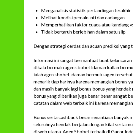
Menganalisis statistik pertandingan terakhir
Melihat kondisi pemain inti dan cadangan
Memperhatikan faktor cuaca atau kandang v
Tidak bertaruh berlebihan dalam satu slip
Dengan strategi cerdas dan acuan prediksi yang t
Informasi ini sangat bermanfaat buat kelancara
dikala bermain agen sbobet idaman kalian bermutu
ialah agen sbobet idaman bermutu agen tersebu
menarik tiap harinya karena memanglah bonus ya
dan masih banyak lagi bonus bonus yang hendak 
bonus yang diberikan juga benar benar sangat bes
catatan dalam web terbaik ini karena memangla
Bonus serta cashback besar senantiasa banyak me
seluruhnya hendak berjalan dengan kilat serta m
di web utama. Agen Sbobet terbaik di Gacor Indo