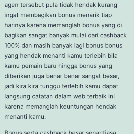
agen tersebut pula tidak hendak kurang
ingat membagikan bonus menarik tiap
harinya karena memanglah bonus yang di
bagikan sangat banyak mulai dari cashback
100% dan masih banyak lagi bonus bonus
yang hendak menanti kamu terlebih bila
kamu pemain baru hingga bonus yang
diberikan juga benar benar sangat besar,
jadi kira kira tunggu terlebih kamu dapat
langsung catatan dalam web terbaik ini
karena memanglah keuntungan hendak
menanti kamu.
Bonus serta cashback besar senantiasa