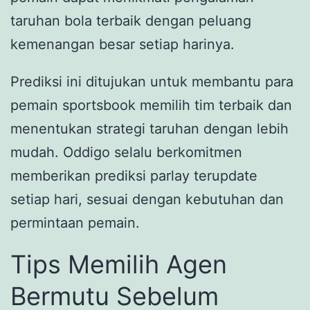
taruhan bola terbaik dengan peluang
kemenangan besar setiap harinya.
Prediksi ini ditujukan untuk membantu para
pemain sportsbook memilih tim terbaik dan
menentukan strategi taruhan dengan lebih
mudah. Oddigo selalu berkomitmen
memberikan prediksi parlay terupdate
setiap hari, sesuai dengan kebutuhan dan
permintaan pemain.
Tips Memilih Agen
Bermutu Sebelum