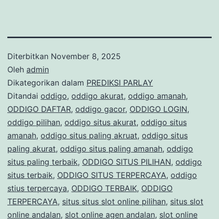
Diterbitkan
November 8, 2025
Oleh
admin
Dikategorikan dalam
PREDIKSI PARLAY
Ditandai
oddigo
,
oddigo akurat
,
oddigo amanah
,
ODDIGO DAFTAR
,
oddigo gacor
,
ODDIGO LOGIN
,
oddigo pilihan
,
oddigo situs akurat
,
oddigo situs
amanah
,
oddigo situs paling akruat
,
oddigo situs
paling akurat
,
oddigo situs paling amanah
,
oddigo
situs paling terbaik
,
ODDIGO SITUS PILIHAN
,
oddigo
situs terbaik
,
ODDIGO SITUS TERPERCAYA
,
oddigo
stius terpercaya
,
ODDIGO TERBAIK
,
ODDIGO
TERPERCAYA
,
situs situs slot online pilihan
,
situs slot
online andalan
,
slot online agen andalan
,
slot online