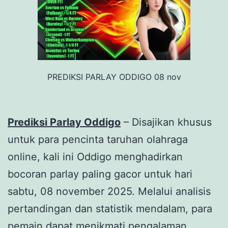
PREDIKSI PARLAY ODDIGO 08 nov
Prediksi Parlay Oddigo
– Disajikan khusus
untuk para pencinta taruhan olahraga
online, kali ini Oddigo menghadirkan
bocoran parlay paling gacor untuk hari
sabtu, 08 november 2025. Melalui analisis
pertandingan dan statistik mendalam, para
pemain dapat menikmati pengalaman