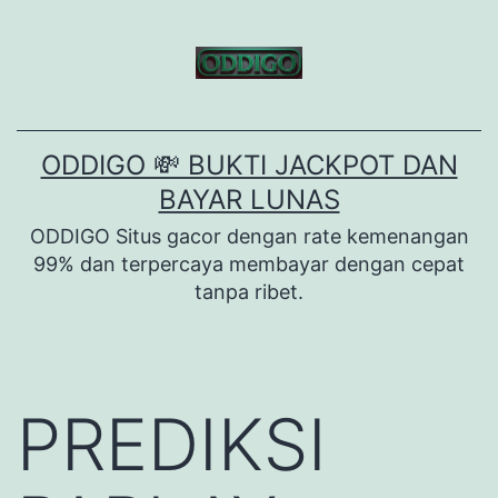
Lewati
ke
konten
ODDIGO 💸 BUKTI JACKPOT DAN
BAYAR LUNAS
ODDIGO Situs gacor dengan rate kemenangan
99% dan terpercaya membayar dengan cepat
tanpa ribet.
PREDIKSI