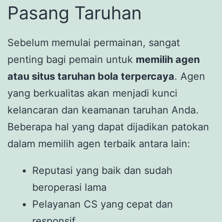
Pasang Taruhan
Sebelum memulai permainan, sangat
penting bagi pemain untuk
memilih agen
atau situs taruhan bola terpercaya
. Agen
yang berkualitas akan menjadi kunci
kelancaran dan keamanan taruhan Anda.
Beberapa hal yang dapat dijadikan patokan
dalam memilih agen terbaik antara lain:
Reputasi yang baik dan sudah
beroperasi lama
Pelayanan CS yang cepat dan
responsif