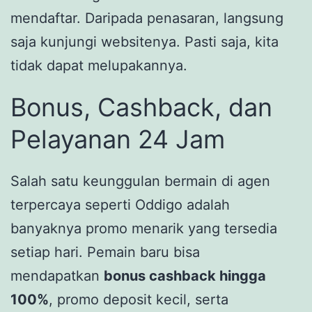
mendaftar. Daripada penasaran, langsung
saja kunjungi websitenya. Pasti saja, kita
tidak dapat melupakannya.
Bonus, Cashback, dan
Pelayanan 24 Jam
Salah satu keunggulan bermain di agen
terpercaya seperti Oddigo adalah
banyaknya promo menarik yang tersedia
setiap hari. Pemain baru bisa
mendapatkan
bonus cashback hingga
100%
, promo deposit kecil, serta