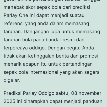
menebak skor sepak bola dari prediksi
Parlay One ini dapat menjadi suatau
referensi yang anda dalam memasang
taruhan. Dan jangan lupa untuk memasang
taruhan bola pada bandar resmi dan
terpercaya oddigo. Dengan begitu Anda
tidak akan ketinggalan berita dan promosi
menarik apapun itu untuk pertandingan
sepak bola internasional yang akan segera
digelar.
Prediksi Parlay Oddigo sabtu, 08 november
2025 ini diharapkan dapat menjadi panduan