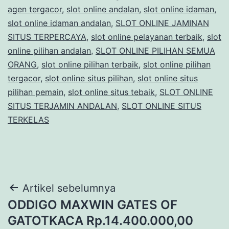
agen tergacor
,
slot online andalan
,
slot online idaman
,
slot online idaman andalan
,
SLOT ONLINE JAMINAN
SITUS TERPERCAYA
,
slot online pelayanan terbaik
,
slot
online pilihan andalan
,
SLOT ONLINE PILIHAN SEMUA
ORANG
,
slot online pilihan terbaik
,
slot online pilihan
tergacor
,
slot online situs pilihan
,
slot online situs
pilihan pemain
,
slot online situs tebaik
,
SLOT ONLINE
SITUS TERJAMIN ANDALAN
,
SLOT ONLINE SITUS
TERKELAS
Navigasi
Artikel sebelumnya
ODDIGO MAXWIN GATES OF
pos
GATOTKACA Rp.14.400.000,00