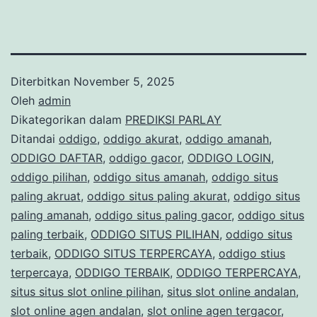
Diterbitkan
November 5, 2025
Oleh
admin
Dikategorikan dalam
PREDIKSI PARLAY
Ditandai
oddigo
,
oddigo akurat
,
oddigo amanah
,
ODDIGO DAFTAR
,
oddigo gacor
,
ODDIGO LOGIN
,
oddigo pilihan
,
oddigo situs amanah
,
oddigo situs
paling akruat
,
oddigo situs paling akurat
,
oddigo situs
paling amanah
,
oddigo situs paling gacor
,
oddigo situs
paling terbaik
,
ODDIGO SITUS PILIHAN
,
oddigo situs
terbaik
,
ODDIGO SITUS TERPERCAYA
,
oddigo stius
terpercaya
,
ODDIGO TERBAIK
,
ODDIGO TERPERCAYA
,
situs situs slot online pilihan
,
situs slot online andalan
,
slot online agen andalan
,
slot online agen tergacor
,