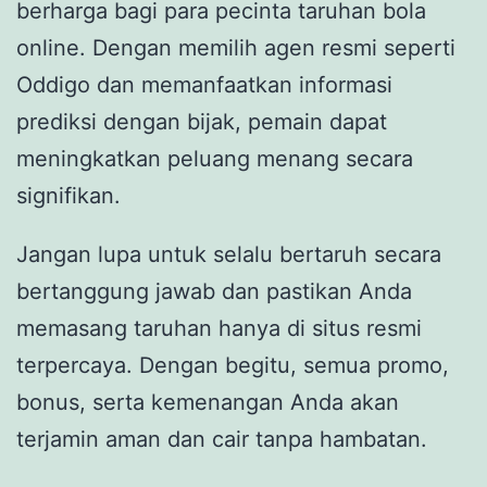
berharga bagi para pecinta taruhan bola
online. Dengan memilih agen resmi seperti
Oddigo dan memanfaatkan informasi
prediksi dengan bijak, pemain dapat
meningkatkan peluang menang secara
signifikan.
Jangan lupa untuk selalu bertaruh secara
bertanggung jawab dan pastikan Anda
memasang taruhan hanya di situs resmi
terpercaya. Dengan begitu, semua promo,
bonus, serta kemenangan Anda akan
terjamin aman dan cair tanpa hambatan.