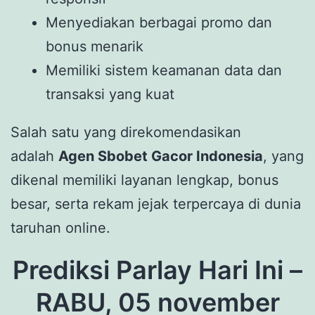
Menyediakan berbagai promo dan
bonus menarik
Memiliki sistem keamanan data dan
transaksi yang kuat
Salah satu yang direkomendasikan
adalah
Agen Sbobet Gacor Indonesia
, yang
dikenal memiliki layanan lengkap, bonus
besar, serta rekam jejak terpercaya di dunia
taruhan online.
Prediksi Parlay Hari Ini –
RABU, 05 november