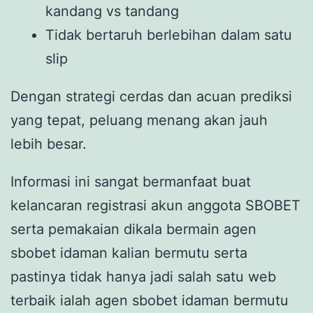
kandang vs tandang
Tidak bertaruh berlebihan dalam satu
slip
Dengan strategi cerdas dan acuan prediksi
yang tepat, peluang menang akan jauh
lebih besar.
Informasi ini sangat bermanfaat buat
kelancaran registrasi akun anggota SBOBET
serta pemakaian dikala bermain agen
sbobet idaman kalian bermutu serta
pastinya tidak hanya jadi salah satu web
terbaik ialah agen sbobet idaman bermutu