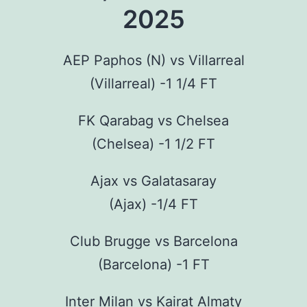
2025
AEP Paphos (N) vs Villarreal
(Villarreal) -1 1/4 FT
FK Qarabag vs Chelsea
(Chelsea) -1 1/2 FT
Ajax vs Galatasaray
(Ajax) -1/4 FT
Club Brugge vs Barcelona
(Barcelona) -1 FT
Inter Milan vs Kairat Almaty