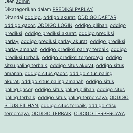
Oleh
admin
Dikategorikan dalam
PREDIKSI PARLAY
Ditandai
oddigo
,
oddigo akurat
,
ODDIGO DAFTAR
,
oddigo gacor
,
ODDIGO LOGIN
,
oddigo pilihan
,
oddigo
prediksi
,
oddigo prediksi akurat
,
oddigo prediksi
parlay
,
oddigo prediksi parlay akurat
,
oddigo prediksi
parlay amanah
,
oddigo prediksi parlay terbaik
,
oddigo
prediksi terbaik
,
oddigo prediksi terpercaya
,
oddigo
sitsu paling terbaik
,
oddigo situs akurat
,
oddigo situs
amanah
,
oddigo situs gacor
,
oddigo situs paling
akurat
,
oddigo situs paling amanah
,
oddigo situs
paling gacor
,
oddigo situs paling pilihan
,
oddigo situs
paling terbaik
,
oddigo situs paling terpercaya
,
ODDIGO
SITUS PILIHAN
,
oddigo situs terbaik
,
oddigo stisu
terpercaya
,
ODDIGO TERBAIK
,
ODDIGO TERPERCAYA