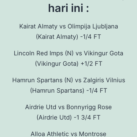
hari ini :
Kairat Almaty vs Olimpija Ljubljana
(Kairat Almaty) -1/4 FT
Lincoln Red Imps (N) vs Vikingur Gota
(Vikingur Gota) +1/2 FT
Hamrun Spartans (N) vs Zalgiris Vilnius
(Hamrun Spartans) -1/4 FT
Airdrie Utd vs Bonnyrigg Rose
(Airdrie Utd) -1 3/4 FT
Alloa Athletic vs Montrose