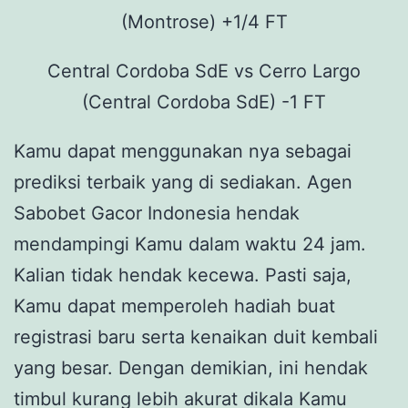
(Montrose) +1/4 FT
Central Cordoba SdE vs Cerro Largo
(Central Cordoba SdE) -1 FT
Kamu dapat menggunakan nya sebagai
prediksi terbaik yang di sediakan. Agen
Sabobet Gacor Indonesia hendak
mendampingi Kamu dalam waktu 24 jam.
Kalian tidak hendak kecewa. Pasti saja,
Kamu dapat memperoleh hadiah buat
registrasi baru serta kenaikan duit kembali
yang besar. Dengan demikian, ini hendak
timbul kurang lebih akurat dikala Kamu