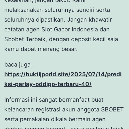
kesalahan, jangan takut. Kami
melaksanakan seluruhnya sendiri serta
seluruhnya dipastikan. Jangan khawatir
catatan agen Slot Gacor Indonesia dan
Sbobet Terbaik, dengan deposit kecil saja
kamu dapat menang besar.
baca juga :
https://buktijpodd.site/2025/07/14/predi
ksi-parlay-oddigo-terbaru-40/
Informasi ini sangat bermanfaat buat
kelancaran registrasi akun anggota SBOBET
serta pemakaian dikala bermain agen
sbobet idaman bermutu serta pastinya tidak