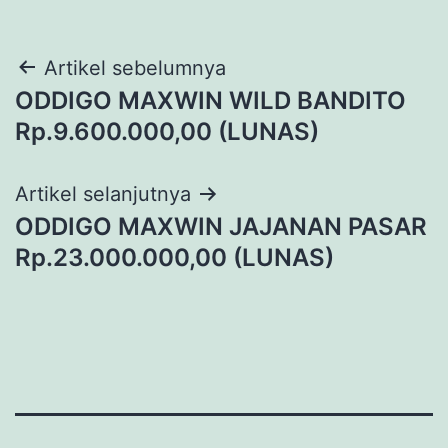
Navigasi
Artikel sebelumnya
ODDIGO MAXWIN WILD BANDITO
pos
Rp.9.600.000,00 (LUNAS)
Artikel selanjutnya
ODDIGO MAXWIN JAJANAN PASAR
Rp.23.000.000,00 (LUNAS)