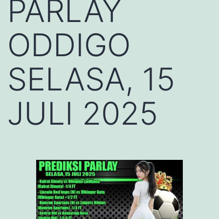
PARLAY
ODDIGO
SELASA, 15
JULI 2025