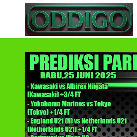
Skip
to
content