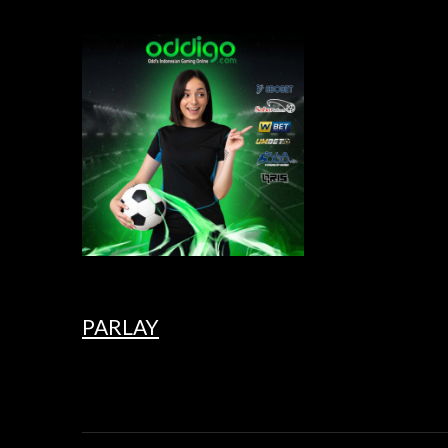
PARLAY