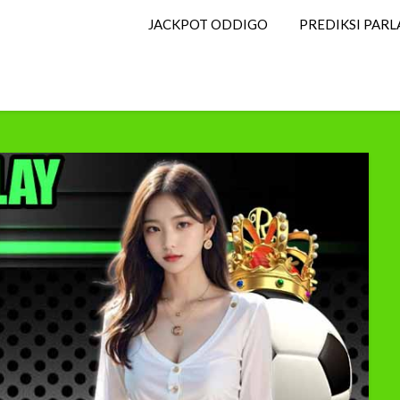
JACKPOT ODDIGO
PREDIKSI PARL