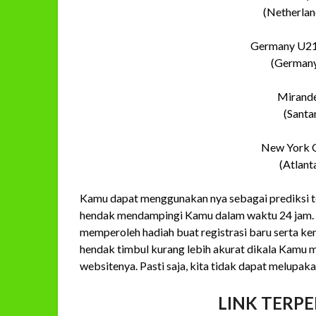
(Netherlan
Germany U21 
(Germany
Mirande
(Santa
New York C
(Atlant
Kamu dapat menggunakan nya sebagai prediksi t
hendak mendampingi Kamu dalam waktu 24 jam. K
memperoleh hadiah buat registrasi baru serta ken
hendak timbul kurang lebih akurat dikala Kamu m
websitenya. Pasti saja, kita tidak dapat melupak
LINK TERPE