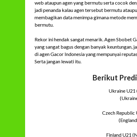
web ataupun agen yang bermutu serta cocok denga
jadi penanda kalau agen tersebut bermutu ataupun
membagikan data menimpa gimana metode memil
bermutu.
Rekor ini hendak sangat menarik. Agen Sbobet G
yang sangat bagus dengan banyak keuntungan, j
di agen Gacor Indonesia yang mempunyai reputasi
Serta jangan lewati itu.
Berikut Predik
Ukraine U21
(Ukrain
Czech Republic 
(England
Finland U21 (