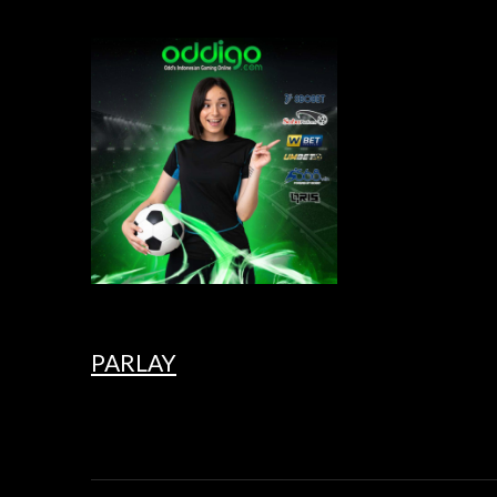
PARLAY