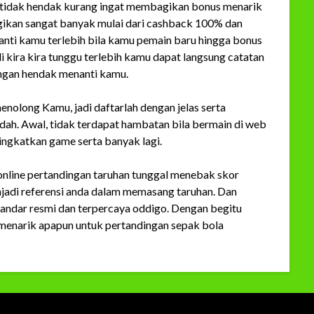
 tidak hendak kurang ingat membagikan bonus menarik
gikan sangat banyak mulai dari cashback 100% dan
nti kamu terlebih bila kamu pemain baru hingga bonus
di kira kira tunggu terlebih kamu dapat langsung catatan
ngan hendak menanti kamu.
nolong Kamu, jadi daftarlah dengan jelas serta
udah. Awal, tidak terdapat hambatan bila bermain di web
ingkatkan game serta banyak lagi.
online pertandingan taruhan tunggal menebak skor
enjadi referensi anda dalam memasang taruhan. Dan
andar resmi dan terpercaya oddigo. Dengan begitu
 menarik apapun untuk pertandingan sepak bola