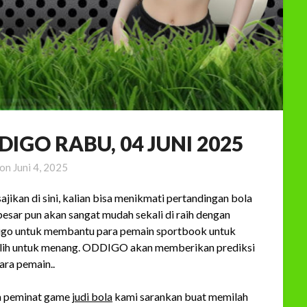
IGO RABU, 04 JUNI 2025
 on
Juni 4, 2025
ajikan di sini, kalian bisa menikmati pertandingan bola
esar pun akan sangat mudah sekali di raih dengan
oddigo untuk membantu para pemain sportbook untuk
ilih untuk menang. ODDIGO akan memberikan prediksi
para pemain..
ta peminat game
judi bola
kami sarankan buat memilah