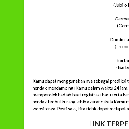
(Jubilo
German
(Germ
Dominica 
(Domin
Barba
(Barb
Kamu dapat menggunakan nya sebagai prediksi t
hendak mendampingi Kamu dalam waktu 24 jam. K
memperoleh hadiah buat registrasi baru serta ken
hendak timbul kurang lebih akurat dikala Kamu m
websitenya. Pasti saja, kita tidak dapat melupak
LINK TERPE