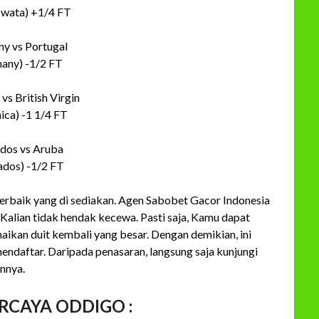
 Iwata) +1/4 FT
y vs Portugal
any) -1/2 FT
vs British Virgin
ica) -1 1/4 FT
dos vs Aruba
ados) -1/2 FT
erbaik yang di sediakan. Agen Sabobet Gacor Indonesia
alian tidak hendak kecewa. Pasti saja, Kamu dapat
aikan duit kembali yang besar. Dengan demikian, ini
endaftar. Daripada penasaran, langsung saja kunjungi
annya.
RCAYA ODDIGO :