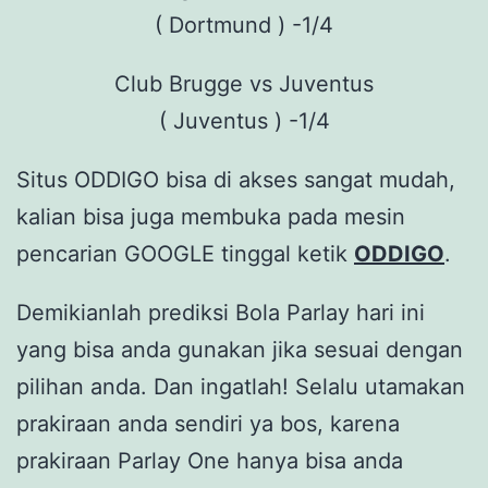
( Dortmund ) -1/4
Club Brugge vs Juventus
( Juventus ) -1/4
Situs ODDIGO bisa di akses sangat mudah,
kalian bisa juga membuka pada mesin
pencarian GOOGLE tinggal ketik
ODDIGO
.
Demikianlah prediksi Bola Parlay hari ini
yang bisa anda gunakan jika sesuai dengan
pilihan anda. Dan ingatlah! Selalu utamakan
prakiraan anda sendiri ya bos, karena
prakiraan Parlay One hanya bisa anda