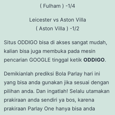
( Fulham ) -1/4
Leicester vs Aston Villa
( Aston Villa ) -1/2
Situs ODDIGO bisa di akses sangat mudah,
kalian bisa juga membuka pada mesin
pencarian GOOGLE tinggal ketik
ODDIGO
.
Demikianlah prediksi Bola Parlay hari ini
yang bisa anda gunakan jika sesuai dengan
pilihan anda. Dan ingatlah! Selalu utamakan
prakiraan anda sendiri ya bos, karena
prakiraan Parlay One hanya bisa anda