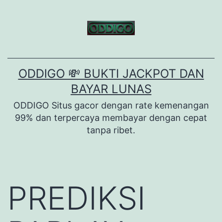
Lewati
ke
konten
ODDIGO 💸 BUKTI JACKPOT DAN
BAYAR LUNAS
ODDIGO Situs gacor dengan rate kemenangan
99% dan terpercaya membayar dengan cepat
tanpa ribet.
PREDIKSI