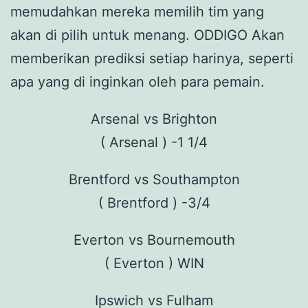
memudahkan mereka memilih tim yang
akan di pilih untuk menang. ODDIGO Akan
memberikan prediksi setiap harinya, seperti
apa yang di inginkan oleh para pemain.
Arsenal vs Brighton
( Arsenal ) -1 1/4
Brentford vs Southampton
( Brentford ) -3/4
Everton vs Bournemouth
( Everton ) WIN
Ipswich vs Fulham