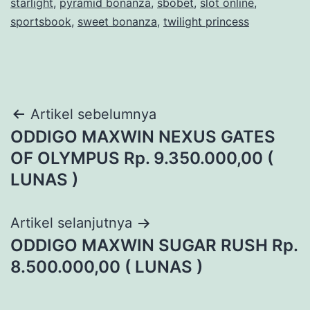
starlight
,
pyramid bonanza
,
sbobet
,
slot online
,
sportsbook
,
sweet bonanza
,
twilight princess
Navigasi
Artikel sebelumnya
ODDIGO MAXWIN NEXUS GATES
pos
OF OLYMPUS Rp. 9.350.000,00 (
LUNAS )
Artikel selanjutnya
ODDIGO MAXWIN SUGAR RUSH Rp.
8.500.000,00 ( LUNAS )