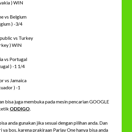
ovakia ) WIN
ne vs Belgium
lgium ) -3/4
public vs Turkey
urkey ) WIN
a vs Portugal
tugal ) -1 1/4
or vs Jamaica
cuador ) -1
lian bisa juga membuka pada mesin pencarian GOOGLE
ketik
ODDIGO
.
bisa anda gunakan jika sesuai dengan pilihan anda. Dan
ri ya bos, karena prakiraan Parlay One hanya bisa anda