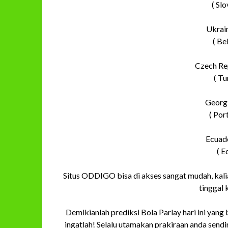
( Sl
Ukrai
( Be
Czech Re
( T
Georgi
( Por
Ecuad
( E
Situs ODDIGO bisa di akses sangat mudah, ka
tinggal 
Demikianlah prediksi Bola Parlay hari ini yang 
ingatlah! Selalu utamakan prakiraan anda sendi