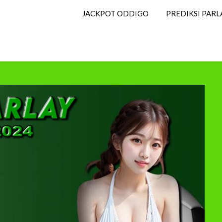
JACKPOT ODDIGO
PREDIKSI PARL