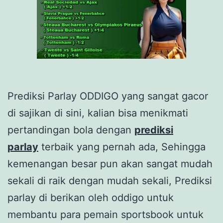
Prediksi Parlay ODDIGO yang sangat gacor
di sajikan di sini, kalian bisa menikmati
pertandingan bola dengan
prediksi
parlay
terbaik yang pernah ada, Sehingga
kemenangan besar pun akan sangat mudah
sekali di raik dengan mudah sekali, Prediksi
parlay di berikan oleh oddigo untuk
membantu para pemain sportsbook untuk