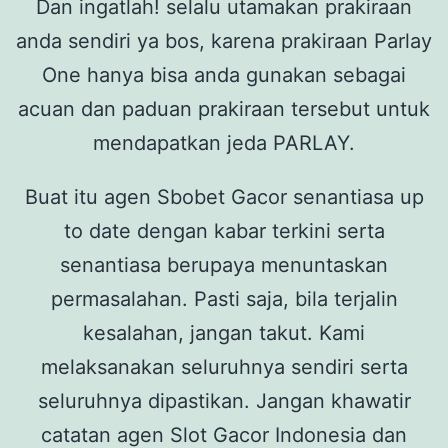
Dan ingatlah! selalu utamakan prakiraan
anda sendiri ya bos, karena prakiraan Parlay
One hanya bisa anda gunakan sebagai
acuan dan paduan prakiraan tersebut untuk
mendapatkan jeda PARLAY.
Buat itu agen Sbobet Gacor senantiasa up
to date dengan kabar terkini serta
senantiasa berupaya menuntaskan
permasalahan. Pasti saja, bila terjalin
kesalahan, jangan takut. Kami
melaksanakan seluruhnya sendiri serta
seluruhnya dipastikan. Jangan khawatir
catatan agen Slot Gacor Indonesia dan