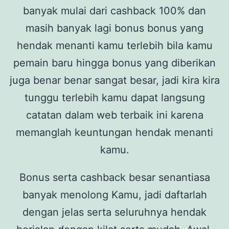
banyak mulai dari cashback 100% dan
masih banyak lagi bonus bonus yang
hendak menanti kamu terlebih bila kamu
pemain baru hingga bonus yang diberikan
juga benar benar sangat besar, jadi kira kira
tunggu terlebih kamu dapat langsung
catatan dalam web terbaik ini karena
memanglah keuntungan hendak menanti
kamu.
Bonus serta cashback besar senantiasa
banyak menolong Kamu, jadi daftarlah
dengan jelas serta seluruhnya hendak