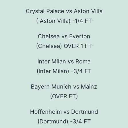
Crystal Palace vs Aston Villa
( Aston Villa) -1/4 FT
Chelsea vs Everton
(Chelsea) OVER 1 FT
Inter Milan vs Roma
(Inter Milan) -3/4 FT
Bayern Munich vs Mainz
(OVER FT)
Hoffenheim vs Dortmund
(Dortmund) -3/4 FT