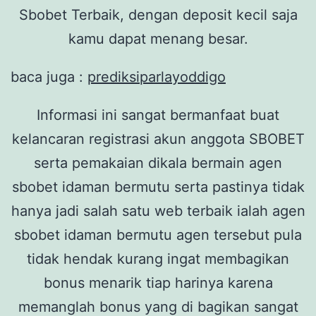
Sbobet Terbaik, dengan deposit kecil saja
kamu dapat menang besar.
baca juga :
prediksiparlayoddigo
Informasi ini sangat bermanfaat buat
kelancaran registrasi akun anggota SBOBET
serta pemakaian dikala bermain agen
sbobet idaman bermutu serta pastinya tidak
hanya jadi salah satu web terbaik ialah agen
sbobet idaman bermutu agen tersebut pula
tidak hendak kurang ingat membagikan
bonus menarik tiap harinya karena
memanglah bonus yang di bagikan sangat