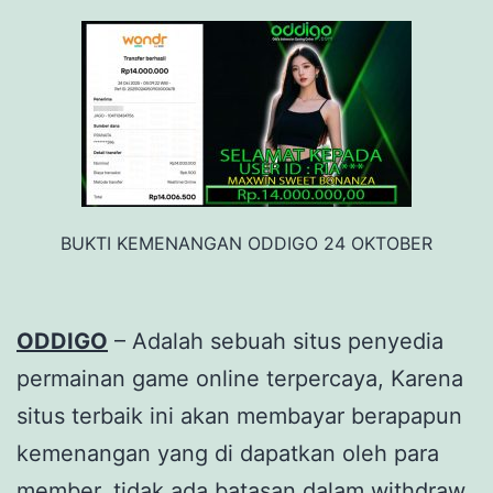
BUKTI KEMENANGAN ODDIGO 24 OKTOBER
ODDIGO
– Adalah sebuah situs penyedia
permainan game online terpercaya, Karena
situs terbaik ini akan membayar berapapun
kemenangan yang di dapatkan oleh para
member, tidak ada batasan dalam withdraw