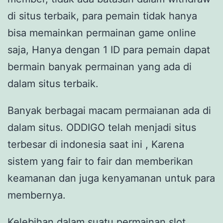
di situs terbaik, para pemain tidak hanya
bisa memainkan permainan game online
saja, Hanya dengan 1 ID para pemain dapat
bermain banyak permainan yang ada di
dalam situs terbaik.
Banyak berbagai macam permaianan ada di
dalam situs. ODDIGO telah menjadi situs
terbesar di indonesia saat ini , Karena
sistem yang fair to fair dan memberikan
keamanan dan juga kenyamanan untuk para
membernya.
Kelebihan dalam suatu permainan slot