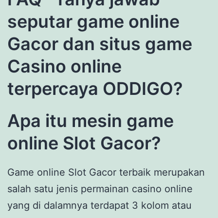
seputar game online
Gacor dan situs game
Casino online
terpercaya ODDIGO?
Apa itu mesin game
online Slot Gacor?
Game online Slot Gacor terbaik merupakan
salah satu jenis permainan casino online
yang di dalamnya terdapat 3 kolom atau