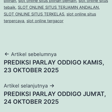
pilihan
,
slot online situs pilihan pemain
,
slot online situs
tebaik
,
SLOT ONLINE SITUS TERJAMIN ANDALAN
,
SLOT ONLINE SITUS TERKELAS
,
slot online situs
terpercaya
,
slot online tergacor
Navigasi
Artikel sebelumnya
PREDIKSI PARLAY ODDIGO KAMIS,
pos
23 OKTOBER 2025
Artikel selanjutnya
PREDIKSI PARLAY ODDIGO JUM’AT,
24 OKTOBER 2025