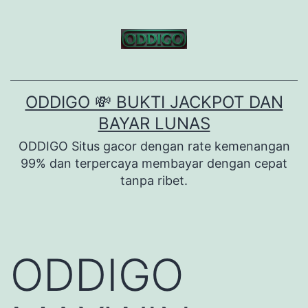
Lewati
ke
konten
ODDIGO 💸 BUKTI JACKPOT DAN
BAYAR LUNAS
ODDIGO Situs gacor dengan rate kemenangan
99% dan terpercaya membayar dengan cepat
tanpa ribet.
ODDIGO