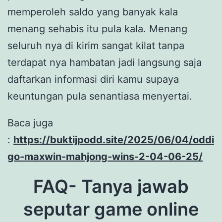
memperoleh saldo yang banyak kala
menang sehabis itu pula kala. Menang
seluruh nya di kirim sangat kilat tanpa
terdapat nya hambatan jadi langsung saja
daftarkan informasi diri kamu supaya
keuntungan pula senantiasa menyertai.
Baca juga
:
https://buktijpodd.site/2025/06/04/oddi
go-maxwin-mahjong-wins-2-04-06-25/
FAQ- Tanya jawab
seputar game online