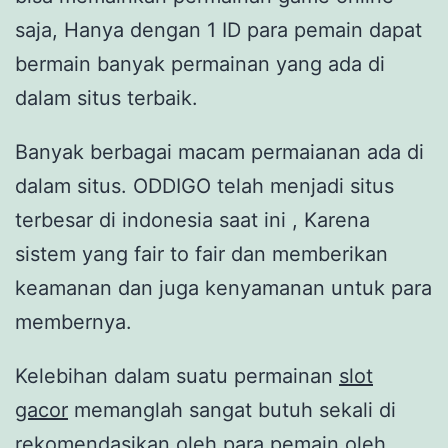
saja, Hanya dengan 1 ID para pemain dapat
bermain banyak permainan yang ada di
dalam situs terbaik.
Banyak berbagai macam permaianan ada di
dalam situs. ODDIGO telah menjadi situs
terbesar di indonesia saat ini , Karena
sistem yang fair to fair dan memberikan
keamanan dan juga kenyamanan untuk para
membernya.
Kelebihan dalam suatu permainan
slot
gacor
memanglah sangat butuh sekali di
rekomendasikan oleh para pemain oleh