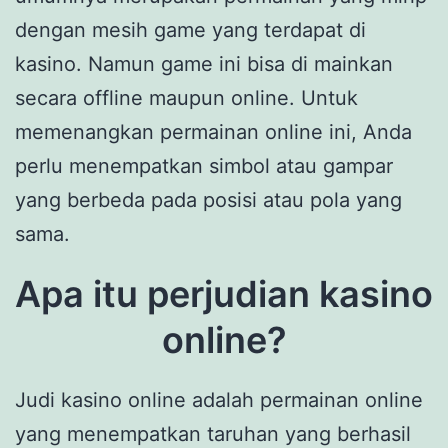
dengan mesih game yang terdapat di
kasino. Namun game ini bisa di mainkan
secara offline maupun online. Untuk
memenangkan permainan online ini, Anda
perlu menempatkan simbol atau gampar
yang berbeda pada posisi atau pola yang
sama.
Apa itu perjudian kasino
online?
Judi kasino online adalah permainan online
yang menempatkan taruhan yang berhasil