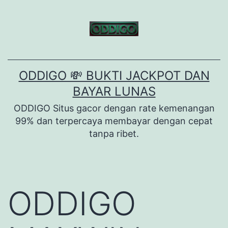
Lewati
ke
konten
ODDIGO 💸 BUKTI JACKPOT DAN
BAYAR LUNAS
ODDIGO Situs gacor dengan rate kemenangan
99% dan terpercaya membayar dengan cepat
tanpa ribet.
ODDIGO