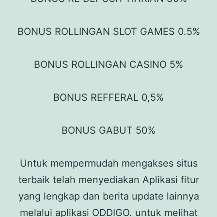
BONUS ROLLINGAN SLOT GAMES 0.5%
BONUS ROLLINGAN CASINO 5%
BONUS REFFERAL 0,5%
BONUS GABUT 50%
Untuk mempermudah mengakses situs
terbaik telah menyediakan Aplikasi fitur
yang lengkap dan berita update lainnya
melalui aplikasi ODDIGO. untuk melihat