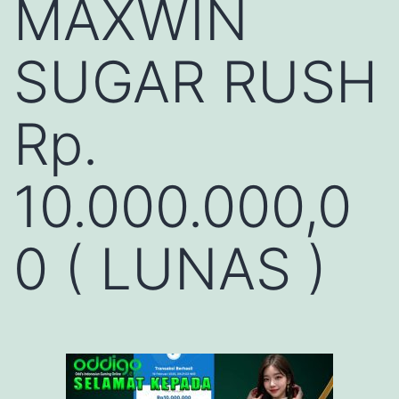
MAXWIN
SUGAR RUSH
Rp.
10.000.000,0
0 ( LUNAS )