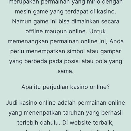
merupakan permainan yang mirio dengan
mesin game yang terdapat di kasino.
Namun game ini bisa dimainkan secara
offline maupun online. Untuk
memenangkan permainan online ini, Anda
perlu menempatkan simbol atau gampar
yang berbeda pada posisi atau pola yang
sama.
Apa itu perjudian kasino online?
Judi kasino online adalah permainan online
yang menenpatkan taruhan yang berhasil
terlebih dahulu. Di website terbaik,