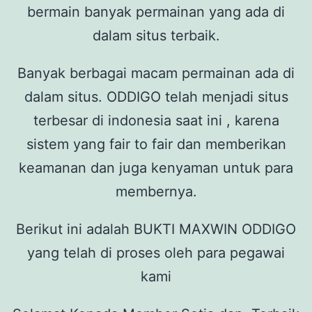
bermain banyak permainan yang ada di
dalam situs terbaik.
Banyak berbagai macam permainan ada di
dalam situs. ODDIGO telah menjadi situs
terbesar di indonesia saat ini , karena
sistem yang fair to fair dan memberikan
keamanan dan juga kenyaman untuk para
membernya.
Berikut ini adalah BUKTI MAXWIN ODDIGO
yang telah di proses oleh para pegawai
kami