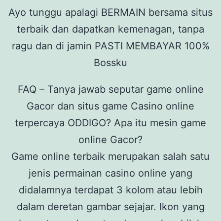
Ayo tunggu apalagi BERMAIN bersama situs
terbaik dan dapatkan kemenagan, tanpa
ragu dan di jamin PASTI MEMBAYAR 100%
Bossku
FAQ – Tanya jawab seputar game online
Gacor dan situs game Casino online
terpercaya ODDIGO? Apa itu mesin game
online Gacor?
Game online terbaik merupakan salah satu
jenis permainan casino online yang
didalamnya terdapat 3 kolom atau lebih
dalam deretan gambar sejajar. Ikon yang