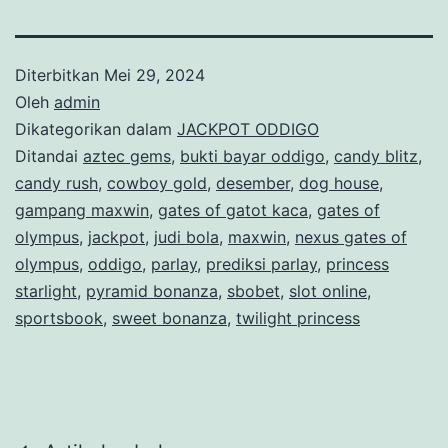
Diterbitkan
Mei 29, 2024
Oleh
admin
Dikategorikan dalam
JACKPOT ODDIGO
Ditandai
aztec gems
,
bukti bayar oddigo
,
candy blitz
,
candy rush
,
cowboy gold
,
desember
,
dog house
,
gampang maxwin
,
gates of gatot kaca
,
gates of
olympus
,
jackpot
,
judi bola
,
maxwin
,
nexus gates of
olympus
,
oddigo
,
parlay
,
prediksi parlay
,
princess
starlight
,
pyramid bonanza
,
sbobet
,
slot online
,
sportsbook
,
sweet bonanza
,
twilight princess