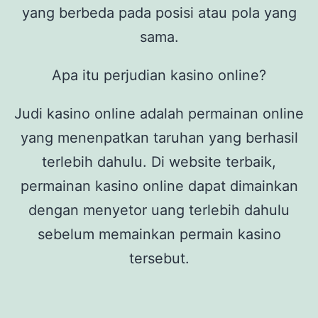
yang berbeda pada posisi atau pola yang
sama.
Apa itu perjudian kasino online?
Judi kasino online adalah permainan online
yang menenpatkan taruhan yang berhasil
terlebih dahulu. Di website terbaik,
permainan kasino online dapat dimainkan
dengan menyetor uang terlebih dahulu
sebelum memainkan permain kasino
tersebut.