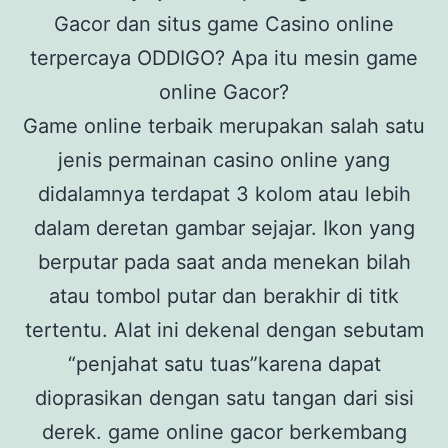
Gacor dan situs game Casino online
terpercaya ODDIGO? Apa itu mesin game
online Gacor?
Game online terbaik merupakan salah satu
jenis permainan casino online yang
didalamnya terdapat 3 kolom atau lebih
dalam deretan gambar sejajar. Ikon yang
berputar pada saat anda menekan bilah
atau tombol putar dan berakhir di titk
tertentu. Alat ini dekenal dengan sebutam
“penjahat satu tuas”karena dapat
dioprasikan dengan satu tangan dari sisi
derek. game online gacor berkembang