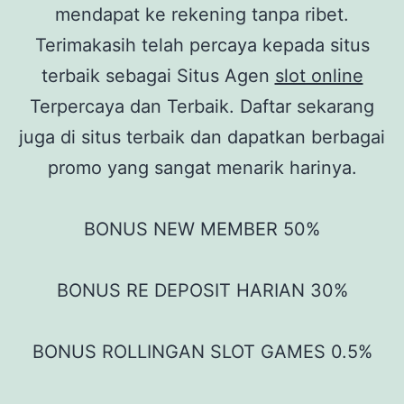
mendapat ke rekening tanpa ribet.
Terimakasih telah percaya kepada situs
terbaik sebagai Situs Agen
slot online
Terpercaya dan Terbaik. Daftar sekarang
juga di situs terbaik dan dapatkan berbagai
promo yang sangat menarik harinya.
BONUS NEW MEMBER 50%
BONUS RE DEPOSIT HARIAN 30%
BONUS ROLLINGAN SLOT GAMES 0.5%