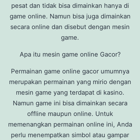
pesat dan tidak bisa dimainkan hanya di
game online. Namun bisa juga dimainkan
secara online dan disebut dengan mesin
game.
Apa itu mesin game online Gacor?
Permainan game online gacor umumnya
merupakan permainan yang mirio dengan
mesin game yang terdapat di kasino.
Namun game ini bisa dimainkan secara
offline maupun online. Untuk
memenangkan permainan online ini, Anda
perlu menempatkan simbol atau gampar