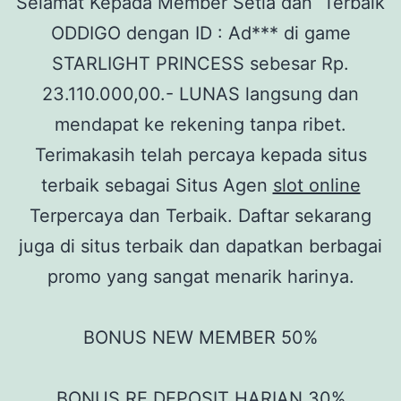
Selamat Kepada Member Setia dan Terbaik
ODDIGO dengan ID : Ad*** di game
STARLIGHT PRINCESS sebesar Rp.
23.110.000,00.- LUNAS langsung dan
mendapat ke rekening tanpa ribet.
Terimakasih telah percaya kepada situs
terbaik sebagai Situs Agen
slot online
Terpercaya dan Terbaik. Daftar sekarang
juga di situs terbaik dan dapatkan berbagai
promo yang sangat menarik harinya.
BONUS NEW MEMBER 50%
BONUS RE DEPOSIT HARIAN 30%