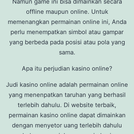
Namun game ini bisa dimainkan secara
offline maupun online. Untuk
memenangkan permainan online ini, Anda
perlu menempatkan simbol atau gampar
yang berbeda pada posisi atau pola yang
sama.
Apa itu perjudian kasino online?
Judi kasino online adalah permainan online
yang menenpatkan taruhan yang berhasil
terlebih dahulu. Di website terbaik,
permainan kasino online dapat dimainkan
dengan menyetor uang terlebih dahulu