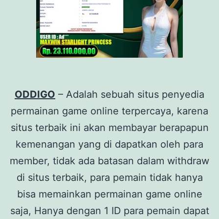
ODDIGO
– Adalah sebuah situs penyedia
permainan game online terpercaya, karena
situs terbaik ini akan membayar berapapun
kemenangan yang di dapatkan oleh para
member, tidak ada batasan dalam withdraw
di situs terbaik, para pemain tidak hanya
bisa memainkan permainan game online
saja, Hanya dengan 1 ID para pemain dapat