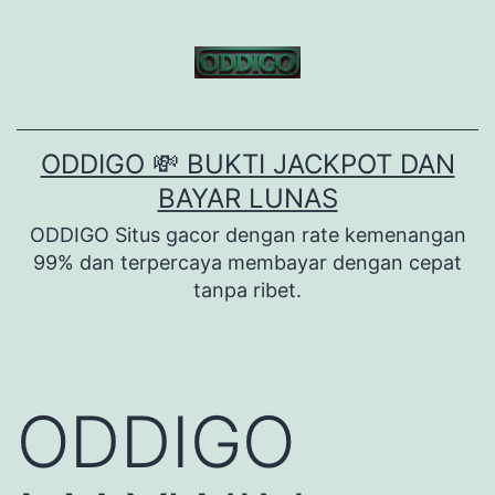
Lewati
ke
konten
ODDIGO 💸 BUKTI JACKPOT DAN
BAYAR LUNAS
ODDIGO Situs gacor dengan rate kemenangan
99% dan terpercaya membayar dengan cepat
tanpa ribet.
ODDIGO