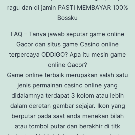
ragu dan di jamin PASTI MEMBAYAR 100%
Bossku
FAQ – Tanya jawab seputar game online
Gacor dan situs game Casino online
terpercaya ODDIGO? Apa itu mesin game
online Gacor?
Game online terbaik merupakan salah satu
jenis permainan casino online yang
didalamnya terdapat 3 kolom atau lebih
dalam deretan gambar sejajar. Ikon yang
berputar pada saat anda menekan bilah
atau tombol putar dan berakhir di titk