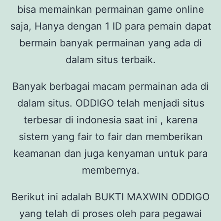
bisa memainkan permainan game online
saja, Hanya dengan 1 ID para pemain dapat
bermain banyak permainan yang ada di
dalam situs terbaik.
Banyak berbagai macam permainan ada di
dalam situs. ODDIGO telah menjadi situs
terbesar di indonesia saat ini , karena
sistem yang fair to fair dan memberikan
keamanan dan juga kenyaman untuk para
membernya.
Berikut ini adalah BUKTI MAXWIN ODDIGO
yang telah di proses oleh para pegawai