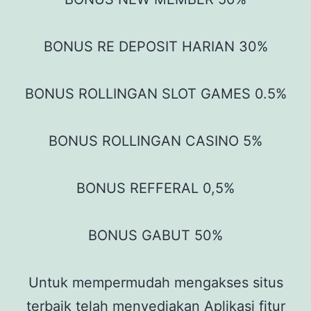
BONUS RE DEPOSIT HARIAN 30%
BONUS ROLLINGAN SLOT GAMES 0.5%
BONUS ROLLINGAN CASINO 5%
BONUS REFFERAL 0,5%
BONUS GABUT 50%
Untuk mempermudah mengakses situs
terbaik telah menyediakan Aplikasi fitur