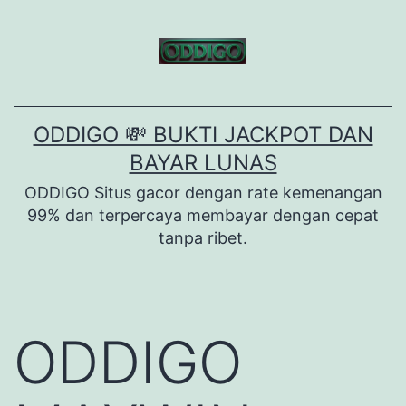
Lewati
ke
konten
ODDIGO 💸 BUKTI JACKPOT DAN
BAYAR LUNAS
ODDIGO Situs gacor dengan rate kemenangan
99% dan terpercaya membayar dengan cepat
tanpa ribet.
ODDIGO