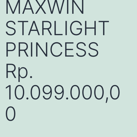
MAXWIN
STARLIGHT
PRINCESS
Rp.
10.099.000,0
0