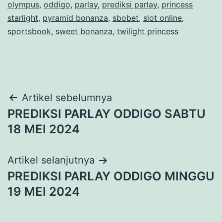
olympus
,
oddigo
,
parlay
,
prediksi parlay
,
princess
starlight
,
pyramid bonanza
,
sbobet
,
slot online
,
sportsbook
,
sweet bonanza
,
twilight princess
Navigasi
Artikel sebelumnya
PREDIKSI PARLAY ODDIGO SABTU
pos
18 MEI 2024
Artikel selanjutnya
PREDIKSI PARLAY ODDIGO MINGGU
19 MEI 2024