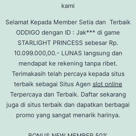
kami
Selamat Kepada Member Setia dan Terbaik
ODDIGO dengan ID : Jak*** di game
STARLIGHT PRINCESS sebesar Rp.
10.099.000,00.- LUNAS langsung dan
mendapat ke rekening tanpa ribet.
Terimakasih telah percaya kepada situs
terbaik sebagai Situs Agen
slot online
Terpercaya dan Terbaik. Daftar sekarang
juga di situs terbaik dan dapatkan berbagai
promo yang sangat menarik harinya.
BONUS NEW MEMBER 50%