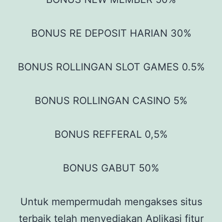
BONUS RE DEPOSIT HARIAN 30%
BONUS ROLLINGAN SLOT GAMES 0.5%
BONUS ROLLINGAN CASINO 5%
BONUS REFFERAL 0,5%
BONUS GABUT 50%
Untuk mempermudah mengakses situs
terbaik telah menyediakan Aplikasi fitur