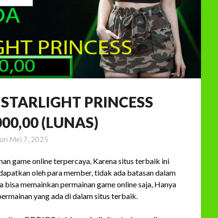
STARLIGHT PRINCESS
000,00 (LUNAS)
 on
Mei 7, 2025
an game online terpercaya, Karena situs terbaik ini
apatkan oleh para member, tidak ada batasan dalam
nya bisa memainkan permainan game online saja, Hanya
rmainan yang ada di dalam situs terbaik.