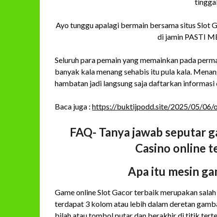
tingga
Ayo tunggu apalagi bermain bersama situs Slot 
di jamin PASTI
Seluruh para pemain yang memainkan pada permai
banyak kala menang sehabis itu pula kala. Menang
hambatan jadi langsung saja daftarkan informasi
Baca juga :
https://buktijpodd.site/2025/05/06
FAQ- Tanya jawab seputar g
Casino online 
Apa itu mesin ga
Game online Slot Gacor terbaik merupakan salah 
terdapat 3 kolom atau lebih dalam deretan gamba
bilah atau tombol putar dan berakhir di titik tert