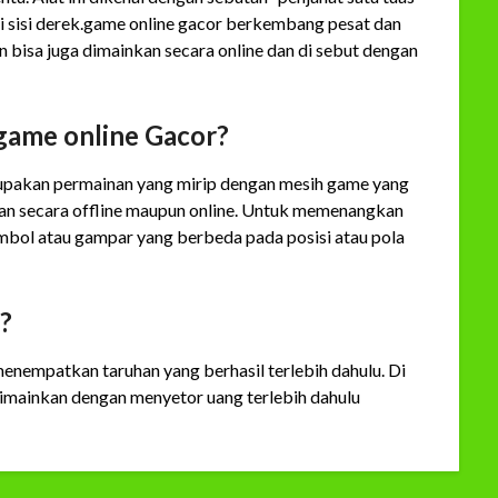
i sisi derek.game online gacor berkembang pesat dan
 bisa juga dimainkan secara online dan di sebut dengan
 game online Gacor?
upakan permainan yang mirip dengan mesih game yang
kan secara offline maupun online. Untuk memenangkan
imbol atau gampar yang berbeda pada posisi atau pola
e?
menempatkan taruhan yang berhasil terlebih dahulu. Di
dimainkan dengan menyetor uang terlebih dahulu