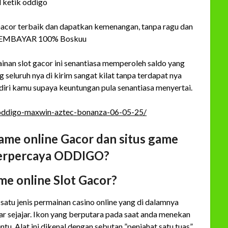
l ketik oddigo
Gacor terbaik dan dapatkan kemenangan, tanpa ragu dan
 MEMBAYAR 100% Boskuu
nan slot gacor ini senantiasa memperoleh saldo yang
 seluruh nya di kirim sangat kilat tanpa terdapat nya
 diri kamu supaya keuntungan pula senantiasa menyertai.
/oddigo-maxwin-aztec-bonanza-06-05-25/
ame online Gacor dan situs game
terpercaya ODDIGO?
me online Slot Gacor?
satu jenis permainan casino online yang di dalamnya
r sejajar. Ikon yang berputara pada saat anda menekan
entu. Alat ini dikenal dengan sebutan ”penjahat satu tuas”