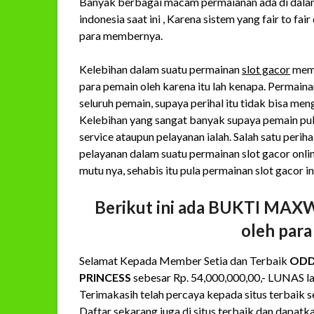
Banyak berbagai macam permaianan ada di dalam 
indonesia saat ini , Karena sistem yang fair to
para membernya.
Kelebihan dalam suatu permainan
slot gacor
mema
para pemain oleh karena itu lah kenapa. Permain
seluruh pemain, supaya perihal itu tidak bisa m
Kelebihan yang sangat banyak supaya pemain pula j
service ataupun pelayanan ialah. Salah satu peri
pelayanan dalam suatu permainan slot gacor onlin
mutu nya, sehabis itu pula permainan slot gacor i
Berikut ini ada BUKTI MAXW
oleh par
Selamat Kepada Member Setia dan Terbaik
ODD
PRINCESS
sebesar Rp. 54,000,000,00,- LUNAS la
Terimakasih telah percaya kepada situs terbaik s
Daftar sekarang juga di situs terbaik dan dapat