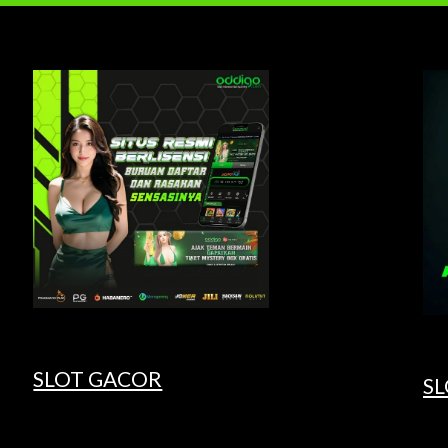
SLOT GACOR
S