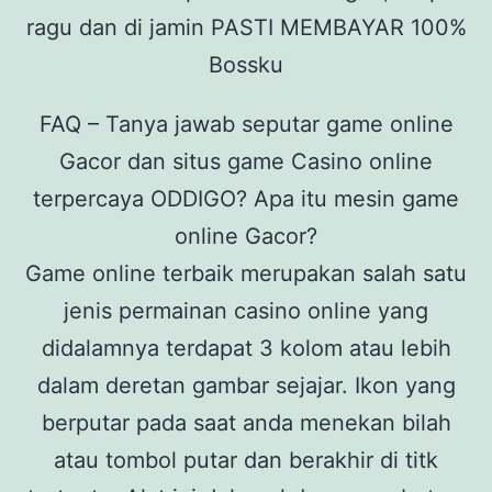
ragu dan di jamin PASTI MEMBAYAR 100%
Bossku
FAQ – Tanya jawab seputar game online
Gacor dan situs game Casino online
terpercaya ODDIGO? Apa itu mesin game
online Gacor?
Game online terbaik merupakan salah satu
jenis permainan casino online yang
didalamnya terdapat 3 kolom atau lebih
dalam deretan gambar sejajar. Ikon yang
berputar pada saat anda menekan bilah
atau tombol putar dan berakhir di titk