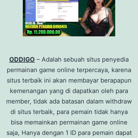
ODDIGO
– Adalah sebuah situs penyedia
permainan game online terpercaya, karena
situs terbaik ini akan membayar berapapun
kemenangan yang di dapatkan oleh para
member, tidak ada batasan dalam withdraw
di situs terbaik, para pemain tidak hanya
bisa memainkan permainan game online
saja, Hanya dengan 1 ID para pemain dapat