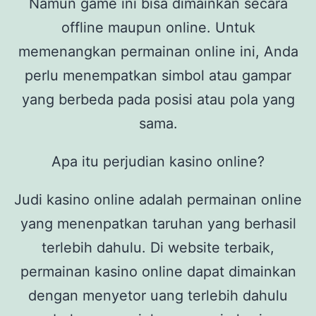
Namun game ini bisa dimainkan secara
offline maupun online. Untuk
memenangkan permainan online ini, Anda
perlu menempatkan simbol atau gampar
yang berbeda pada posisi atau pola yang
sama.
Apa itu perjudian kasino online?
Judi kasino online adalah permainan online
yang menenpatkan taruhan yang berhasil
terlebih dahulu. Di website terbaik,
permainan kasino online dapat dimainkan
dengan menyetor uang terlebih dahulu