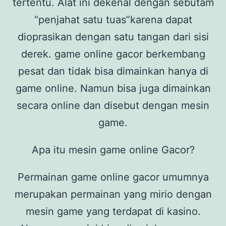
tertentu. Alat ini dekenal dengan sebutam
“penjahat satu tuas”karena dapat
dioprasikan dengan satu tangan dari sisi
derek. game online gacor berkembang
pesat dan tidak bisa dimainkan hanya di
game online. Namun bisa juga dimainkan
secara online dan disebut dengan mesin
game.
Apa itu mesin game online Gacor?
Permainan game online gacor umumnya
merupakan permainan yang mirio dengan
mesin game yang terdapat di kasino.