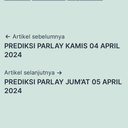
Navigasi
Artikel sebelumnya
PREDIKSI PARLAY KAMIS 04 APRIL
pos
2024
Artikel selanjutnya
PREDIKSI PARLAY JUM’AT 05 APRIL
2024