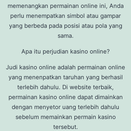
memenangkan permainan online ini, Anda
perlu menempatkan simbol atau gampar
yang berbeda pada posisi atau pola yang
sama.
Apa itu perjudian kasino online?
Judi kasino online adalah permainan online
yang menenpatkan taruhan yang berhasil
terlebih dahulu. Di website terbaik,
permainan kasino online dapat dimainkan
dengan menyetor uang terlebih dahulu
sebelum memainkan permain kasino
tersebut.