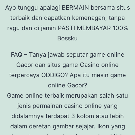
Ayo tunggu apalagi BERMAIN bersama situs
terbaik dan dapatkan kemenagan, tanpa
ragu dan di jamin PASTI MEMBAYAR 100%
Bossku
FAQ – Tanya jawab seputar game online
Gacor dan situs game Casino online
terpercaya ODDIGO? Apa itu mesin game
online Gacor?
Game online terbaik merupakan salah satu
jenis permainan casino online yang
didalamnya terdapat 3 kolom atau lebih
dalam deretan gambar sejajar. Ikon yang