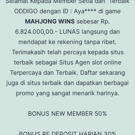
Selamat Kepada Member Setia dan Terbaik
ODDIGO dengan ID : Aya**** di game
MAHJONG WINS
sebesar Rp.
6.824.000,00.- LUNAS langsung dan
mendapat ke rekening tanpa ribet.
Terimakasih telah percaya kepada situs
terbaik sebagai Situs Agen slot online
Terpercaya dan Terbaik. Daftar sekarang
juga di situs terbaik dan dapatkan berbagai
promo yang sangat menarik harinya.
BONUS NEW MEMBER 50%
BONUS RE DEPOSIT HARIAN 30%