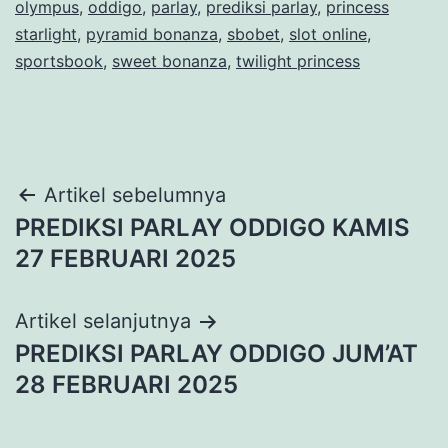
olympus
,
oddigo
,
parlay
,
prediksi parlay
,
princess
starlight
,
pyramid bonanza
,
sbobet
,
slot online
,
sportsbook
,
sweet bonanza
,
twilight princess
Navigasi
Artikel sebelumnya
PREDIKSI PARLAY ODDIGO KAMIS
pos
27 FEBRUARI 2025
Artikel selanjutnya
PREDIKSI PARLAY ODDIGO JUM’AT
28 FEBRUARI 2025