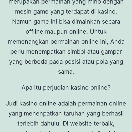
merupakan permainan yang mirio dengan
mesin game yang terdapat di kasino.
Namun game ini bisa dimainkan secara
offline maupun online. Untuk
memenangkan permainan online ini, Anda
perlu menempatkan simbol atau gampar
yang berbeda pada posisi atau pola yang
sama.
Apa itu perjudian kasino online?
Judi kasino online adalah permainan online
yang menenpatkan taruhan yang berhasil
terlebih dahulu. Di website terbaik,