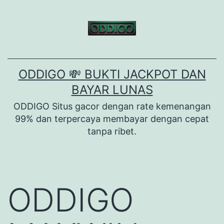
Lewati
ke
konten
ODDIGO 💸 BUKTI JACKPOT DAN
BAYAR LUNAS
ODDIGO Situs gacor dengan rate kemenangan
99% dan terpercaya membayar dengan cepat
tanpa ribet.
ODDIGO