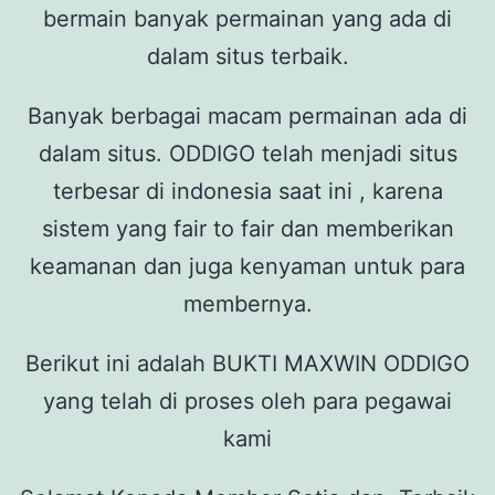
bermain banyak permainan yang ada di
dalam situs terbaik.
Banyak berbagai macam permainan ada di
dalam situs. ODDIGO telah menjadi situs
terbesar di indonesia saat ini , karena
sistem yang fair to fair dan memberikan
keamanan dan juga kenyaman untuk para
membernya.
Berikut ini adalah BUKTI MAXWIN ODDIGO
yang telah di proses oleh para pegawai
kami