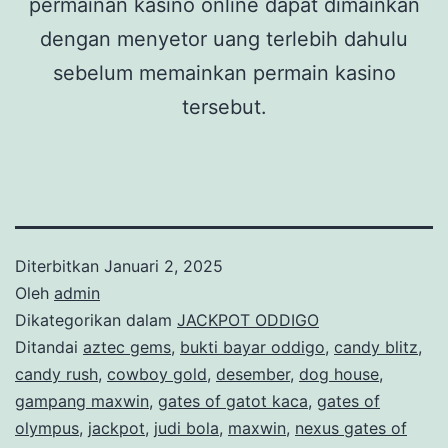
permainan kasino online dapat dimainkan
dengan menyetor uang terlebih dahulu
sebelum memainkan permain kasino
tersebut.
Diterbitkan
Januari 2, 2025
Oleh
admin
Dikategorikan dalam
JACKPOT ODDIGO
Ditandai
aztec gems
,
bukti bayar oddigo
,
candy blitz
,
candy rush
,
cowboy gold
,
desember
,
dog house
,
gampang maxwin
,
gates of gatot kaca
,
gates of
olympus
,
jackpot
,
judi bola
,
maxwin
,
nexus gates of