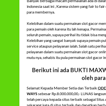
Banyak berbagai macam permaianan ada di dalam 
indonesia saat ini , Karena sistem yang fair to
para membernya.
Kelebihan dalam suatu permainan slot gacor mem
para pemain oleh karena itu lah kenapa. Permain
seluruh pemain, supaya perihal itu tidak bisa m
Kelebihan yang sangat banyak supaya pemain pula j
service ataupun pelayanan ialah. Salah satu peri
pelayanan dalam suatu permainan slot gacor onlin
mutu nya, sehabis itu pula permainan slot gacor i
Berikut ini ada BUKTI MAXW
oleh par
Selamat Kepada Member Setia dan Terbaik
ODD
WAYS
sebesar Rp.8.000.000,00,- LUNAS langsung
telah percaya kepada situs terbaik sebagai Situs
sekarang juga di situs terbaik dan dapatkan ber