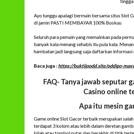
tingga
Ayo tunggu apalagi bermain bersama situs Slot 
di jamin PASTI MEMBAYAR 100% Boskuu
Seluruh para pemain yang memainkan pada permai
banyak kala menang sehabis itu pula kala. Menang
hambatan jadi langsung saja daftarkan informasi
Baca juga :
https://buktijpodd.site/oddigo-max
FAQ- Tanya jawab seputar g
Casino online 
Apa itu mesin ga
Game online Slot Gacor terbaik merupakan salah 
terdapat 3 kolom atau lebih dalam deretan gamba
bilah atau tombol putar dan berakhir di titik tert