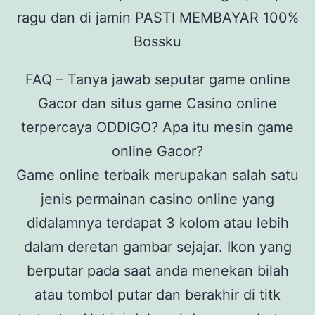
ragu dan di jamin PASTI MEMBAYAR 100%
Bossku
FAQ – Tanya jawab seputar game online
Gacor dan situs game Casino online
terpercaya ODDIGO? Apa itu mesin game
online Gacor?
Game online terbaik merupakan salah satu
jenis permainan casino online yang
didalamnya terdapat 3 kolom atau lebih
dalam deretan gambar sejajar. Ikon yang
berputar pada saat anda menekan bilah
atau tombol putar dan berakhir di titk