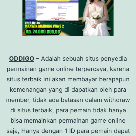
ODDIGO
– Adalah sebuah situs penyedia
permainan game online terpercaya, karena
situs terbaik ini akan membayar berapapun
kemenangan yang di dapatkan oleh para
member, tidak ada batasan dalam withdraw
di situs terbaik, para pemain tidak hanya
bisa memainkan permainan game online
saja, Hanya dengan 1 ID para pemain dapat