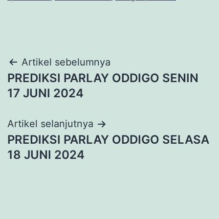
Navigasi
Artikel sebelumnya
PREDIKSI PARLAY ODDIGO SENIN
pos
17 JUNI 2024
Artikel selanjutnya
PREDIKSI PARLAY ODDIGO SELASA
18 JUNI 2024