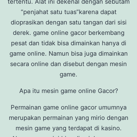
tertentu. Alat ini dekenal dengan sebutam
“penjahat satu tuas”karena dapat
dioprasikan dengan satu tangan dari sisi
derek. game online gacor berkembang
pesat dan tidak bisa dimainkan hanya di
game online. Namun bisa juga dimainkan
secara online dan disebut dengan mesin
game.
Apa itu mesin game online Gacor?
Permainan game online gacor umumnya
merupakan permainan yang mirio dengan
mesin game yang terdapat di kasino.