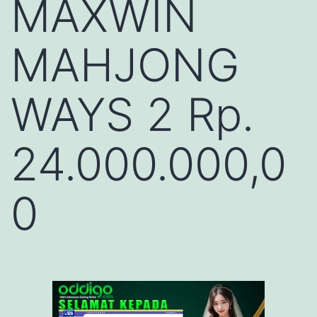
MAXWIN
MAHJONG
WAYS 2 Rp.
24.000.000,0
0