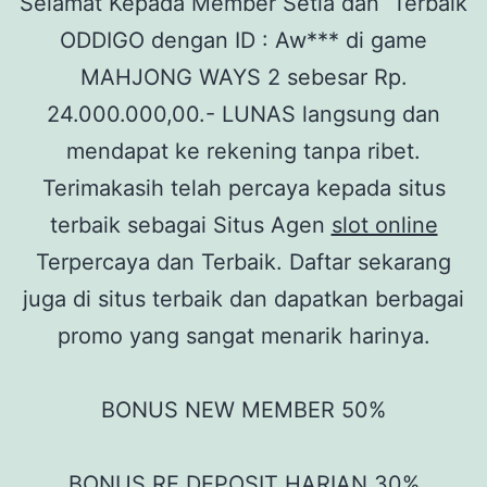
Selamat Kepada Member Setia dan Terbaik
ODDIGO dengan ID : Aw*** di game
MAHJONG WAYS 2 sebesar Rp.
24.000.000,00.- LUNAS langsung dan
mendapat ke rekening tanpa ribet.
Terimakasih telah percaya kepada situs
terbaik sebagai Situs Agen
slot online
Terpercaya dan Terbaik. Daftar sekarang
juga di situs terbaik dan dapatkan berbagai
promo yang sangat menarik harinya.
BONUS NEW MEMBER 50%
BONUS RE DEPOSIT HARIAN 30%