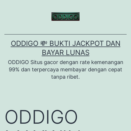
Lewati
ke
konten
ODDIGO 💸 BUKTI JACKPOT DAN
BAYAR LUNAS
ODDIGO Situs gacor dengan rate kemenangan
99% dan terpercaya membayar dengan cepat
tanpa ribet.
ODDIGO