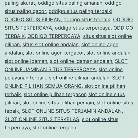
paling akurat
,
oddigo situs paling amanah
,
oddigo
situs paling gacor
,
oddigo situs paling terbaikj
,
ODDIGO SITUS PILIHAN
,
oddigo situs terbaik
,
ODDIGO
SITUS TERPERCAYA
,
oddigo stius terpercaya
,
ODDIGO
TERBAIK
,
ODDIGO TERPERCAYA
,
situs situs slot online
pilihan
,
situs slot online andalan
,
slot online agen
andalan
,
slot online agen tergacor
,
slot online andalan
,
slot online idaman
,
slot online idaman andalan
,
SLOT
ONLINE JAMINAN SITUS TERPERCAYA
,
slot online
pelayanan terbaik
,
slot online pilihan andalan
,
SLOT
ONLINE PILIHAN SEMUA ORANG
,
slot online pilihan
terbaik
,
slot online pilihan tergacor
,
slot online situs
pilihan
,
slot online situs pilihan pemain
,
slot online situs
tebaik
,
SLOT ONLINE SITUS TERJAMIN ANDALAN
,
SLOT ONLINE SITUS TERKELAS
,
slot online situs
terpercaya
,
slot online tergacor