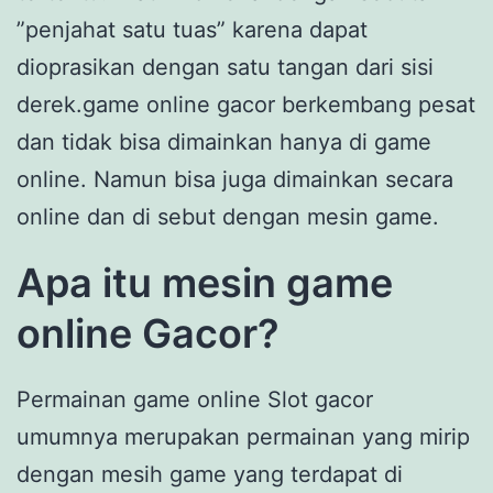
”penjahat satu tuas” karena dapat
dioprasikan dengan satu tangan dari sisi
derek.game online gacor berkembang pesat
dan tidak bisa dimainkan hanya di game
online. Namun bisa juga dimainkan secara
online dan di sebut dengan mesin game.
Apa itu mesin game
online Gacor?
Permainan game online Slot gacor
umumnya merupakan permainan yang mirip
dengan mesih game yang terdapat di