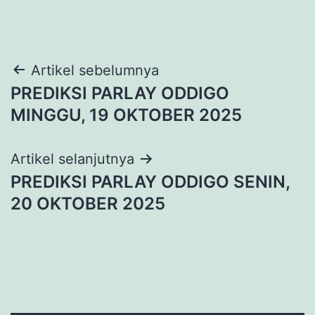
Navigasi
Artikel sebelumnya
PREDIKSI PARLAY ODDIGO
pos
MINGGU, 19 OKTOBER 2025
Artikel selanjutnya
PREDIKSI PARLAY ODDIGO SENIN,
20 OKTOBER 2025