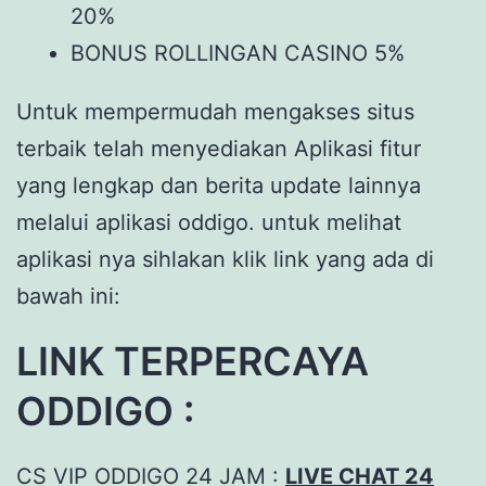
20%
BONUS ROLLINGAN CASINO 5%
Untuk mempermudah mengakses situs
terbaik telah menyediakan Aplikasi fitur
yang lengkap dan berita update lainnya
melalui aplikasi oddigo. untuk melihat
aplikasi nya sihlakan klik link yang ada di
bawah ini:
LINK TERPERCAYA
ODDIGO :
CS VIP ODDIGO 24 JAM :
LIVE CHAT 24