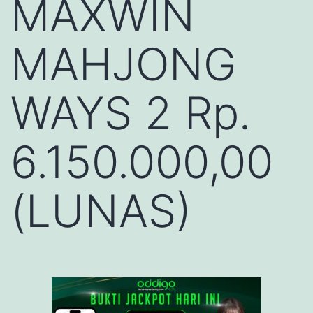
MAXWIN
MAHJONG
WAYS 2 Rp.
6.150.000,00
(LUNAS)