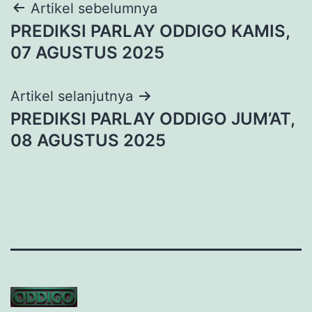
Navigasi
Artikel sebelumnya
PREDIKSI PARLAY ODDIGO KAMIS,
pos
07 AGUSTUS 2025
Artikel selanjutnya
PREDIKSI PARLAY ODDIGO JUM’AT,
08 AGUSTUS 2025