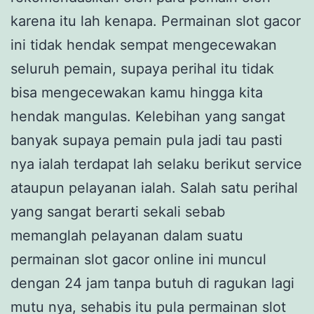
karena itu lah kenapa. Permainan slot gacor
ini tidak hendak sempat mengecewakan
seluruh pemain, supaya perihal itu tidak
bisa mengecewakan kamu hingga kita
hendak mangulas. Kelebihan yang sangat
banyak supaya pemain pula jadi tau pasti
nya ialah terdapat lah selaku berikut service
ataupun pelayanan ialah. Salah satu perihal
yang sangat berarti sekali sebab
memanglah pelayanan dalam suatu
permainan slot gacor online ini muncul
dengan 24 jam tanpa butuh di ragukan lagi
mutu nya, sehabis itu pula permainan slot