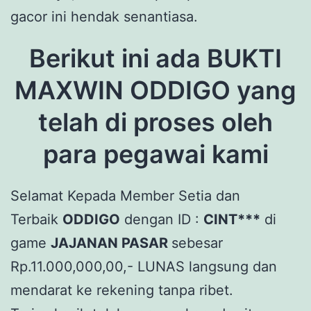
gacor ini hendak senantiasa.
Berikut ini ada BUKTI
MAXWIN ODDIGO yang
telah di proses oleh
para pegawai kami
Selamat Kepada Member Setia dan
Terbaik
ODDIGO
dengan ID :
CINT***
di
game
JAJANAN PASAR
sebesar
Rp.11.000,000,00,- LUNAS langsung dan
mendarat ke rekening tanpa ribet.