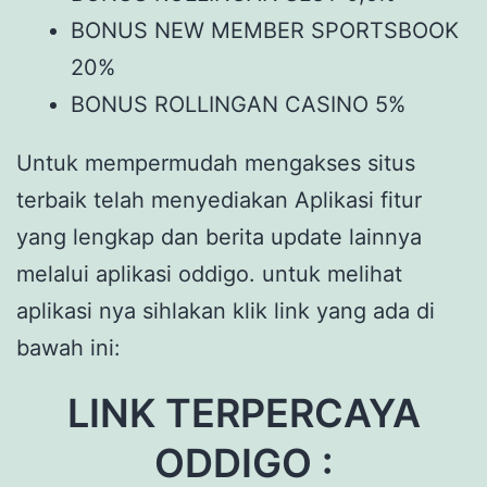
BONUS NEW MEMBER SPORTSBOOK
20%
BONUS ROLLINGAN CASINO 5%
Untuk mempermudah mengakses situs
terbaik telah menyediakan Aplikasi fitur
yang lengkap dan berita update lainnya
melalui aplikasi oddigo. untuk melihat
aplikasi nya sihlakan klik link yang ada di
bawah ini:
LINK TERPERCAYA
ODDIGO :