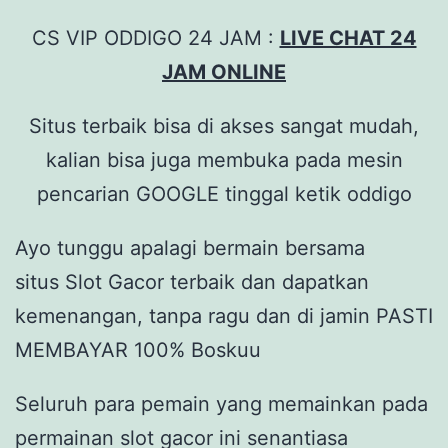
CS VIP ODDIGO 24 JAM :
LIVE CHAT 24
JAM ONLINE
Situs terbaik bisa di akses sangat mudah,
kalian bisa juga membuka pada mesin
pencarian GOOGLE tinggal ketik oddigo
Ayo tunggu apalagi bermain bersama
situs Slot Gacor terbaik dan dapatkan
kemenangan, tanpa ragu dan di jamin PASTI
MEMBAYAR 100% Boskuu
Seluruh para pemain yang memainkan pada
permainan slot gacor ini senantiasa