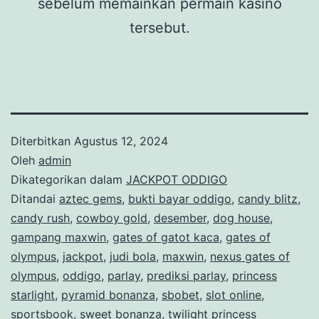
sebelum memainkan permain kasino
tersebut.
Diterbitkan
Agustus 12, 2024
Oleh
admin
Dikategorikan dalam
JACKPOT ODDIGO
Ditandai
aztec gems
,
bukti bayar oddigo
,
candy blitz
,
candy rush
,
cowboy gold
,
desember
,
dog house
,
gampang maxwin
,
gates of gatot kaca
,
gates of
olympus
,
jackpot
,
judi bola
,
maxwin
,
nexus gates of
olympus
,
oddigo
,
parlay
,
prediksi parlay
,
princess
starlight
,
pyramid bonanza
,
sbobet
,
slot online
,
sportsbook
,
sweet bonanza
,
twilight princess