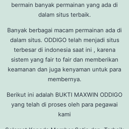
bermain banyak permainan yang ada di
dalam situs terbaik.
Banyak berbagai macam permainan ada di
dalam situs. ODDIGO telah menjadi situs
terbesar di indonesia saat ini , karena
sistem yang fair to fair dan memberikan
keamanan dan juga kenyaman untuk para
membernya.
Berikut ini adalah BUKTI MAXWIN ODDIGO
yang telah di proses oleh para pegawai
kami