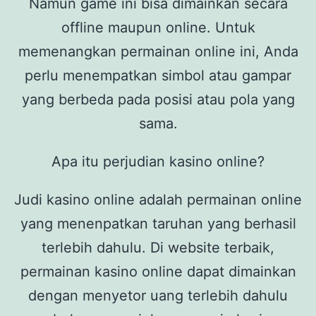
Namun game ini bisa dimainkan secara
offline maupun online. Untuk
memenangkan permainan online ini, Anda
perlu menempatkan simbol atau gampar
yang berbeda pada posisi atau pola yang
sama.
Apa itu perjudian kasino online?
Judi kasino online adalah permainan online
yang menenpatkan taruhan yang berhasil
terlebih dahulu. Di website terbaik,
permainan kasino online dapat dimainkan
dengan menyetor uang terlebih dahulu