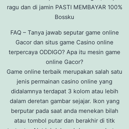
ragu dan di jamin PASTI MEMBAYAR 100%
Bossku
FAQ – Tanya jawab seputar game online
Gacor dan situs game Casino online
terpercaya ODDIGO? Apa itu mesin game
online Gacor?
Game online terbaik merupakan salah satu
jenis permainan casino online yang
didalamnya terdapat 3 kolom atau lebih
dalam deretan gambar sejajar. Ikon yang
berputar pada saat anda menekan bilah
atau tombol putar dan berakhir di titk