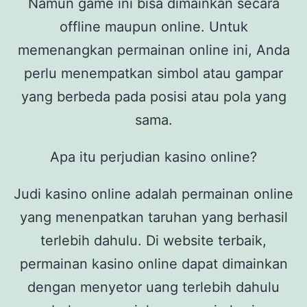
Namun game ini bisa dimainkan secara
offline maupun online. Untuk
memenangkan permainan online ini, Anda
perlu menempatkan simbol atau gampar
yang berbeda pada posisi atau pola yang
sama.
Apa itu perjudian kasino online?
Judi kasino online adalah permainan online
yang menenpatkan taruhan yang berhasil
terlebih dahulu. Di website terbaik,
permainan kasino online dapat dimainkan
dengan menyetor uang terlebih dahulu