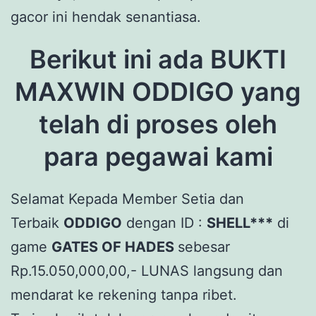
gacor ini hendak senantiasa.
Berikut ini ada BUKTI
MAXWIN ODDIGO yang
telah di proses oleh
para pegawai kami
Selamat Kepada Member Setia dan
Terbaik
ODDIGO
dengan ID :
SHELL***
di
game
GATES OF HADES
sebesar
Rp.15.050,000,00,- LUNAS langsung dan
mendarat ke rekening tanpa ribet.