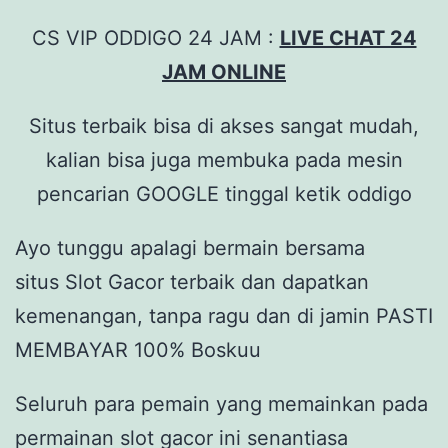
CS VIP ODDIGO 24 JAM :
LIVE CHAT 24
JAM ONLINE
Situs terbaik bisa di akses sangat mudah,
kalian bisa juga membuka pada mesin
pencarian GOOGLE tinggal ketik oddigo
Ayo tunggu apalagi bermain bersama
situs Slot Gacor terbaik dan dapatkan
kemenangan, tanpa ragu dan di jamin PASTI
MEMBAYAR 100% Boskuu
Seluruh para pemain yang memainkan pada
permainan slot gacor ini senantiasa