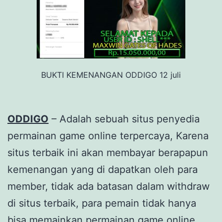
BUKTI KEMENANGAN ODDIGO 12 juli
ODDIGO
– Adalah sebuah situs penyedia
permainan game online terpercaya, Karena
situs terbaik ini akan membayar berapapun
kemenangan yang di dapatkan oleh para
member, tidak ada batasan dalam withdraw
di situs terbaik, para pemain tidak hanya
bisa memainkan permainan game online