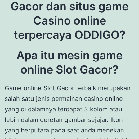
Gacor dan situs game
Casino online
terpercaya ODDIGO?
Apa itu mesin game
online Slot Gacor?
Game online Slot Gacor terbaik merupakan
salah satu jenis permainan casino online
yang di dalamnya terdapat 3 kolom atau
lebih dalam deretan gambar sejajar. Ikon
yang berputara pada saat anda menekan