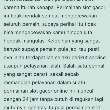
karena itu lah kenapa. Permainan slot gacor
ini tidak hendak sempat mengecewakan
seluruh pemain, supaya perihal itu tidak
bisa mengecewakan kamu hingga kita
hendak mangulas. Kelebihan yang sangat
banyak supaya pemain pula jadi tau pasti
nya ialah terdapat lah selaku berikut service
ataupun pelayanan ialah. Salah satu perihal
yang sangat berarti sekali sebab
memanglah pelayanan dalam suatu
permainan slot gacor online ini muncul
dengan 24 jam tanpa butuh di ragukan lagi
mutu nya, sehabis itu pula permainan slot