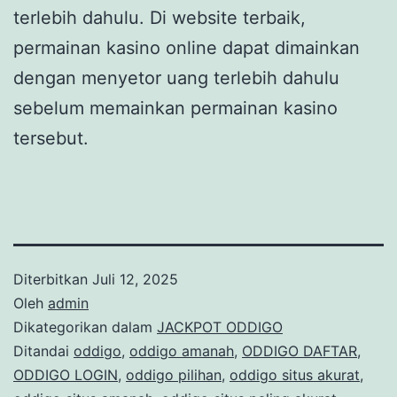
terlebih dahulu. Di website terbaik,
permainan kasino online dapat dimainkan
dengan menyetor uang terlebih dahulu
sebelum memainkan permainan kasino
tersebut.
Diterbitkan
Juli 12, 2025
Oleh
admin
Dikategorikan dalam
JACKPOT ODDIGO
Ditandai
oddigo
,
oddigo amanah
,
ODDIGO DAFTAR
,
ODDIGO LOGIN
,
oddigo pilihan
,
oddigo situs akurat
,