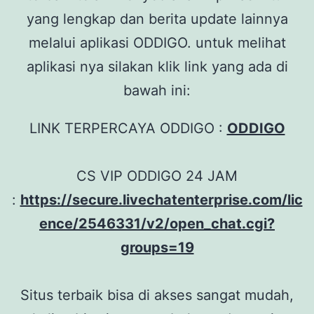
yang lengkap dan berita update lainnya
melalui aplikasi ODDIGO. untuk melihat
aplikasi nya silakan klik link yang ada di
bawah ini:
LINK TERPERCAYA ODDIGO :
ODDIGO
CS VIP ODDIGO 24 JAM
:
https://secure.livechatenterprise.com/lic
ence/2546331/v2/open_chat.cgi?
groups=19
Situs terbaik bisa di akses sangat mudah,