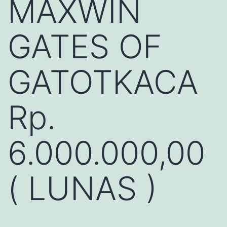
MAXWIN
GATES OF
GATOTKACA
Rp.
6.000.000,00
( LUNAS )