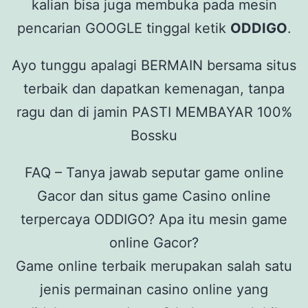
kalian bisa juga membuka pada mesin
pencarian GOOGLE tinggal ketik
ODDIGO
.
Ayo tunggu apalagi BERMAIN bersama situs
terbaik dan dapatkan kemenagan, tanpa
ragu dan di jamin PASTI MEMBAYAR 100%
Bossku
FAQ – Tanya jawab seputar game online
Gacor dan situs game Casino online
terpercaya ODDIGO? Apa itu mesin game
online Gacor?
Game online terbaik merupakan salah satu
jenis permainan casino online yang