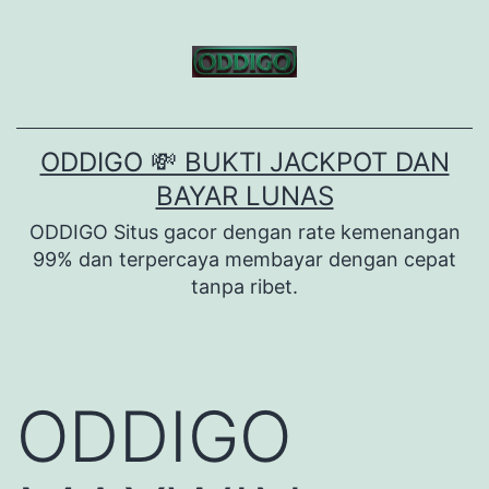
Lewati
ke
konten
ODDIGO 💸 BUKTI JACKPOT DAN
BAYAR LUNAS
ODDIGO Situs gacor dengan rate kemenangan
99% dan terpercaya membayar dengan cepat
tanpa ribet.
ODDIGO