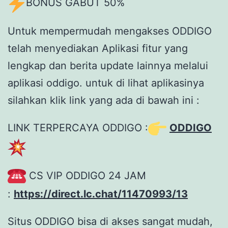
BONUS GABUT 50%
Untuk mempermudah mengakses ODDIGO
telah menyediakan Aplikasi fitur yang
lengkap dan berita update lainnya melalui
aplikasi oddigo. untuk di lihat aplikasinya
silahkan klik link yang ada di bawah ini :
LINK TERPERCAYA ODDIGO :
ODDIGO
CS VIP ODDIGO 24 JAM
:
https://direct.lc.chat/11470993/13
Situs ODDIGO bisa di akses sangat mudah,