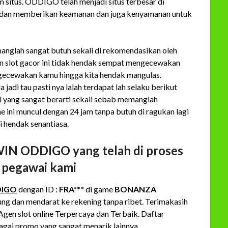
situs. ODDIGO telah menjadi situs terbesar di
 fair dan memberikan keamanan dan juga kenyamanan untuk
anglah sangat butuh sekali di rekomendasikan oleh
an slot gacor ini tidak hendak sempat mengecewakan
engecewakan kamu hingga kita hendak mangulas.
adi tau pasti nya ialah terdapat lah selaku berikut
hal yang sangat berarti sekali sebab memanglah
e ini muncul dengan 24 jam tanpa butuh di ragukan lagi
ni hendak senantiasa.
IN ODDIGO yang telah di proses
a pegawai kami
IGO
dengan ID :
FRA***
di game
BONANZA
ng dan mendarat ke rekening tanpa ribet. Terimakasih
 Agen slot online Terpercaya dan Terbaik. Daftar
bagai promo yang sangat menarik lainnya.