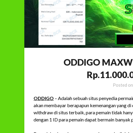
ODDIGO MAXW
Rp.11.000.
Posted o
ODDIGO
– Adalah sebuah situs penyedia permain
akan membayar berapapun kemenangan yang di d
withdraw di situs terbaik, para pemain tidak ha
dengan 1 ID para pemain dapat bermain banyak pe