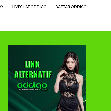
AY
LIVECHAT ODDIGO
DAFTAR ODDIGO