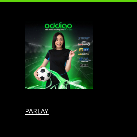
PARLAY