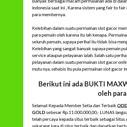
Banyak berbagai macam permaianan ada di dalam 
indonesia saat ini , Karena sistem yang fair to
para membernya.
Kelebihan dalam suatu permainan slot gacor mem
para pemain oleh karena itu lah kenapa. Permain
seluruh pemain, supaya perihal itu tidak bisa m
Kelebihan yang sangat banyak supaya pemain pula j
service ataupun pelayanan ialah. Salah satu peri
pelayanan dalam suatu permainan slot gacor onlin
mutu nya, sehabis itu pula permainan slot gacor i
Berikut ini ada BUKTI MAXW
oleh par
Selamat Kepada Member Setia dan Terbaik
ODD
GOLD
sebesar Rp.11.000.000,00,- LUNAS langsu
telah percaya kepada situs terbaik sebagai Situs
sekarang juga di situs terbaik dan dapatkan ber