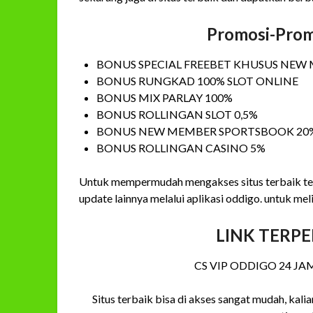
Promosi-Promo
BONUS SPECIAL FREEBET KHUSUS NEW
BONUS RUNGKAD 100% SLOT ONLINE
BONUS MIX PARLAY 100%
BONUS ROLLINGAN SLOT 0,5%
BONUS NEW MEMBER SPORTSBOOK 20
BONUS ROLLINGAN CASINO 5%
Untuk mempermudah mengakses situs terbaik tela
update lainnya melalui aplikasi oddigo. untuk melih
LINK TERPE
CS VIP ODDIGO 24 JAM
Situs terbaik bisa di akses sangat mudah, k