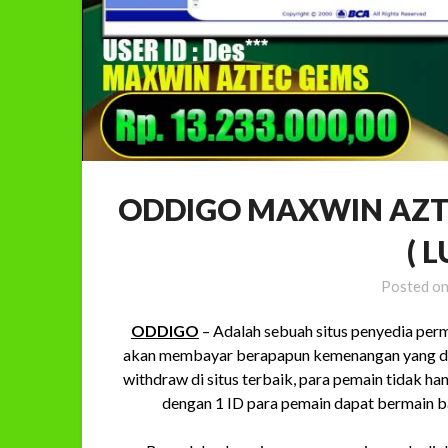
ODDIGO MAXWIN AZTEC
( 
Posted o
ODDIGO
– Adalah sebuah situs penyedia perma
akan membayar berapapun kemenangan yang di 
withdraw di situs terbaik, para pemain tidak h
dengan 1 ID para pemain dapat bermain ba