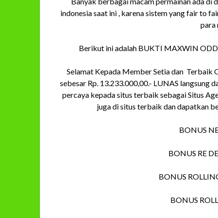
Banyak berbagai macam permainan ada di da
indonesia saat ini , karena sistem yang fair t
para
Berikut ini adalah BUKTI MAXWIN ODDIG
Selamat Kepada Member Setia dan Terbaik 
sebesar Rp. 13.233.000,00.- LUNAS langsung da
percaya kepada situs terbaik sebagai Situs Age
juga di situs terbaik dan dapatkan 
BONUS N
BONUS RE D
BONUS ROLLIN
BONUS ROLL