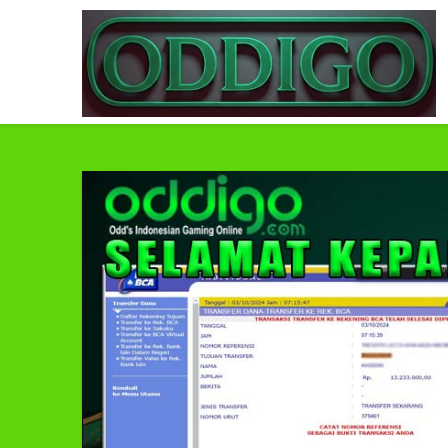
Skip
to
content