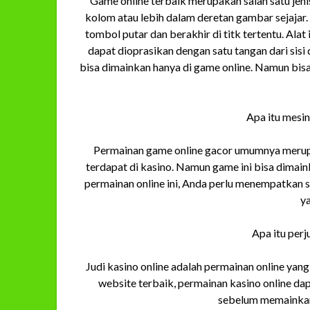
Game online terbaik merupakan salah satu jeni
kolom atau lebih dalam deretan gambar sejajar.
tombol putar dan berakhir di titk tertentu. Ala
dapat dioprasikan dengan satu tangan dari sis
bisa dimainkan hanya di game online. Namun bisa
Apa itu mesi
Permainan game online gacor umumnya merup
terdapat di kasino. Namun game ini bisa dimai
permainan online ini, Anda perlu menempatkan 
y
Apa itu perj
Judi kasino online adalah permainan online yang
website terbaik, permainan kasino online da
sebelum memainkan