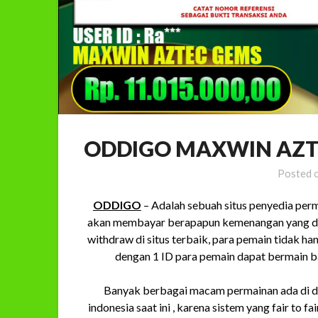
ODDIGO MAXWIN AZTEC
Posted 
ODDIGO
– Adalah sebuah situs penyedia perma
akan membayar berapapun kemenangan yang di 
withdraw di situs terbaik, para pemain tidak h
dengan 1 ID para pemain dapat bermain ba
Banyak berbagai macam permainan ada di da
indonesia saat ini , karena sistem yang fair t