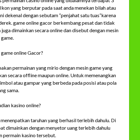
s permainan casino online yang didalamnya terdapat 3
 Ikon yang berputar pada saat anda menekan bilah atau
t ini dekenal dengan sebutam “penjahat satu tuas”karena
i derek. game online gacor berkembang pesat dan tidak
 juga dimainkan secara online dan disebut dengan mesin
game.
n game online Gacor?
akan permainan yang mirio dengan mesin game yang
nkan secara offline maupun online. Untuk memenangkan
simbol atau gampar yang berbeda pada posisi atau pola
ang sama.
udian kasino online?
 menenpatkan taruhan yang berhasil terlebih dahulu. Di
pat dimainkan dengan menyetor uang terlebih dahulu
 permain kasino tersebut.