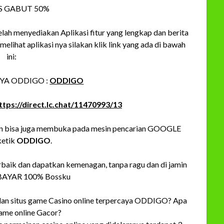
 GABUT 50%
ah menyediakan Aplikasi fitur yang lengkap dan berita
elihat aplikasi nya silakan klik link yang ada di bawah
ini:
YA ODDIGO :
ODDIGO
ttps://direct.lc.chat/11470993/13
alian bisa juga membuka pada mesin pencarian GOOGLE
ketik
ODDIGO
.
baik dan dapatkan kemenagan, tanpa ragu dan di jamin
AYAR 100% Bossku
dan situs game Casino online terpercaya ODDIGO? Apa
game online Gacor?