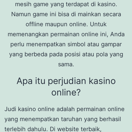
mesih game yang terdapat di kasino.
Namun game ini bisa di mainkan secara
offline maupun online. Untuk
memenangkan permainan online ini, Anda
perlu menempatkan simbol atau gampar
yang berbeda pada posisi atau pola yang
sama.
Apa itu perjudian kasino
online?
Judi kasino online adalah permainan online
yang menempatkan taruhan yang berhasil
terlebih dahulu. Di website terbaik,