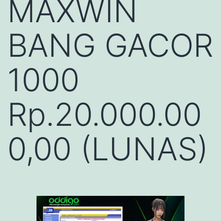
MAXWIN
BANG GACOR
1000
Rp.20.000.00
0,00 (LUNAS)