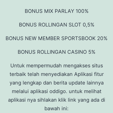
BONUS MIX PARLAY 100%
BONUS ROLLINGAN SLOT 0,5%
BONUS NEW MEMBER SPORTSBOOK 20%
BONUS ROLLINGAN CASINO 5%
Untuk mempermudah mengakses situs
terbaik telah menyediakan Aplikasi fitur
yang lengkap dan berita update lainnya
melalui aplikasi oddigo. untuk melihat
aplikasi nya sihlakan klik link yang ada di
bawah ini: