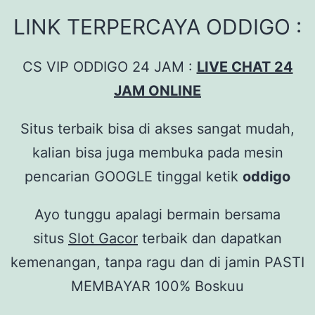
LINK TERPERCAYA ODDIGO :
CS VIP ODDIGO 24 JAM :
LIVE CHAT 24
JAM ONLINE
Situs terbaik bisa di akses sangat mudah,
kalian bisa juga membuka pada mesin
pencarian GOOGLE tinggal ketik
oddigo
Ayo tunggu apalagi bermain bersama
situs
Slot Gacor
terbaik dan dapatkan
kemenangan, tanpa ragu dan di jamin PASTI
MEMBAYAR 100% Boskuu