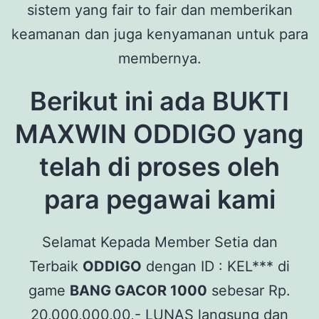
sistem yang fair to fair dan memberikan
keamanan dan juga kenyamanan untuk para
membernya.
Berikut ini ada BUKTI
MAXWIN ODDIGO yang
telah di proses oleh
para pegawai kami
Selamat Kepada Member Setia dan
Terbaik
ODDIGO
dengan ID : KEL*** di
game
BANG GACOR 1000
sebesar Rp.
20,000,000,00,- LUNAS langsung dan