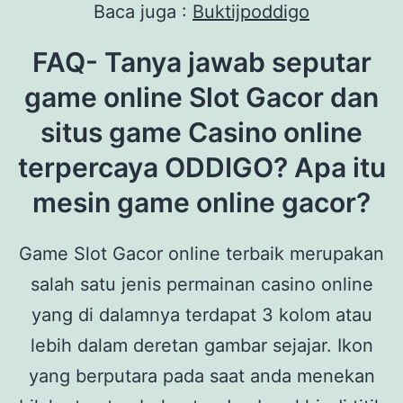
Baca juga :
Buktijpoddigo
FAQ- Tanya jawab seputar
game online Slot Gacor dan
situs game Casino online
terpercaya ODDIGO? Apa itu
mesin game online gacor?
Game Slot Gacor online terbaik merupakan
salah satu jenis permainan casino online
yang di dalamnya terdapat 3 kolom atau
lebih dalam deretan gambar sejajar. Ikon
yang berputara pada saat anda menekan