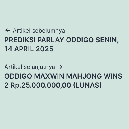
Navigasi
Artikel sebelumnya
PREDIKSI PARLAY ODDIGO SENIN,
pos
14 APRIL 2025
Artikel selanjutnya
ODDIGO MAXWIN MAHJONG WINS
2 Rp.25.000.000,00 (LUNAS)